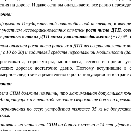
ения на дороге. И даже если вы опаздываете, все равно переходи
очно:
формации Государственной автомобильной инспекции, в январе
 участием несовершеннолетних отмечен
рост числа ДТП,
сов
же
раненых в таких ДТП юных участников движения
(+17,6%; с
том отмечен рост числа раненых в ДТП несовершеннолетних в
а
; с 10 до 20) и водителей средств персональной мобильности (да
росамокаты, гироскутеры, моноколеса, сегвеи и прочие ус
русских дорогах достаточно давно. Поэтому вступившие в
омерное следствие стремительного роста популярности в стране
очно:
ели СПМ должны помнить, что максимальная допустимая конс
 На тротуарах и в пешеходных зонах скорость не должна превыш
ограничения по весу: устройства тяжелее 35 кг не допуска
жкам.
тоятельно управлять СПМ на дорогах можно с 14 лет. Детям д