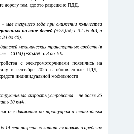
те дорогу там, где это разрешено ПДД.
 – мае текущего года при снижении количества
ершенных по вине детей
(+25,0%; с 32 до 40), а
 34 до 40).
одителей механических транспортных средств (
в
лее – СПМ) (
+25,0%
; с 8 до 10).
тройства с электромоторчиками появились на
 силу в сентябре 2025 г. обновленные ПДД –
 средств индивидуальной мобильности.
труктивная скорость устройства – не более 25
ать 10 км/ч.
ются для движения по тротуарам и пешеходным
о 14 лет разрешено кататься только в пределах