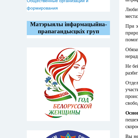
Общественные организации и
формирования
Любит
места
Матэрыялы інфармацыйна-
При э
прапагандысцкіх груп
приро
помог
Обяза
нерад
Не бе
разби
Отдел
учас
прои
свобо
Осно
пешех
скоро
Вы не