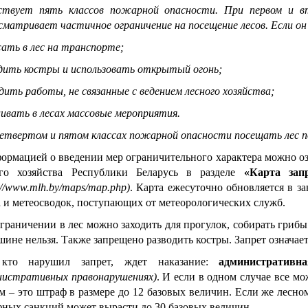
ствует пять классов пожарной опасности. При первом и в
сматривает частичное ограничение на посещение лесов. Если он 
ать в лес на транспорте;
дить костры и использовать открытый огонь;
дить работы, не связанные с ведением лесного хозяйства;
ивать в лесах массовые мероприятия.
етвертом и пятом классах пожарной опасности посещать лес п
ормацией о введении мер ограничительного характера можно о
ого хозяйства Республики Беларусь в разделе
«Карта зап
://www.mlh.by/maps/map.php
)
. Карта ежесуточно обновляется в з
 и метеосводок, поступающих от метеорологических служб.
граничении в лес можно заходить для прогулок, собирать грибы
шине нельзя. Также запрещено разводить костры. Запрет означает
 кто нарушил запрет, ждет наказание:
административна
истративных правонарушениях)
. И если в одном случае все м
м – это штраф в размере до 12 базовых величин. Если же лесно
ных санкций может вырасти до 30 базовых величин.