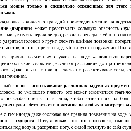
ться можно только в специально отведенных для этого 
авками
.
ладающее количество трагедий происходит именно на водоема
ание (ныряние)
может представлять большую опасность
(при
мы могут иметь неровное дно, резкие перепады глубин и сильно
 удариться головой о грунт, сломать шейные позвонки, потерят
у с мостов, плотов, пристаней, дамб и других сооружений. Под во
 из причин несчастных случаев на воде –
попытки пере
ценивают свои силы, не рассчитав расстояние до противополо
ного. Даже опытные пловцы часто не рассчитывают силы, ст
ым течением.
льный вопрос –
использование различных надувных предмет
еловека, не умеющего плавать, это может закончиться трагич
точно слабого ветра и течения, чтобы отнести их на больш
дения правил безопасности и
катание на любых плавсредства
е с тем иногда даже соблюдая все правила поведения на воде, 
ность –
судороги
. Почувствовав, что это произошло, главно
зиться под воду и, распрямив ногу, с силой потянуть на себя сту