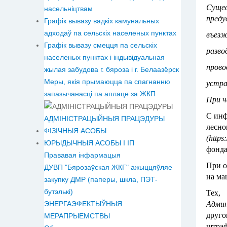
Суще
насельніцтвам
преду
Графік вывазу вадкіх камунальных
адходаў па сельскіх населеных пунктах
въезж
Графік вывазу смецця па сельскіх
разво
населеных пунктах і індывідуальная
прово
жылая забудова г. бяроза і г. Белаазёрск
Меры, якія прымаюцца па спагнанню
устра
запазычанасці па аплаце за ЖКП
При ч
С инф
АДМІНІСТРАЦЫЙНЫЯ ПРАЦЭДУРЫ
лесн
ФІЗІЧНЫЯ АСОБЫ
(
https
ЮРЫДЫЧНЫЯ АСОБЫ І ІП
фонда
Прававая інфармацыя
При о
ДУВП "Бярозаўская ЖКГ" ажыццяўляе
на ма
закупку ДМР (паперы, шкла, ПЭТ-
бутэлькі)
Тех,
Админ
ЭНЕРГАЭФЕКТЫЎНЫЯ
друго
МЕРАПРЫЕМСТВЫ
штраф