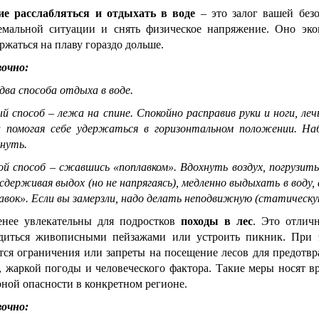
ие расслабляться и отдыхать в воде
– это залог вашей без
емальной ситуации и снять физическое напряжение. Оно эко
ржаться на плаву гораздо дольше.
очно:
два способа
отдыха в воде.
й способ – лежа на спине. Спокойно расправив руки и ноги, лечь
а помогая себе удержаться в горизонтальном положении. На
нуть.
й способ – сжавшись «поплавком». Вдохнуть воздух, погрузить
 сдерживая выдох (но не напрягаясь), медленно выдыхать в воду,
авок». Если вы замерзли, надо делать неподвижную (статическую)
нее увлекательны для подростков
походы в лес
. Это отличн
диться живописными пейзажами или устроить пикник. При э
тся ограничения или запреты на посещение лесов для предотвр
, жаркой погоды и человеческого фактора. Такие меры носят в
ной опасности в конкретном регионе.
очно: