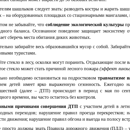
елям шашлыков следует знать: разводить костры и жарить шаш
х – на оборудованных площадках со стационарными мангалами,
том не забывайте, что
соблюдение экологической культуры
пр
дного баланса. Осознанное поведение защищает экосистему о
ает сберечь места обитания диких животных.
тельно забирайте весь образовавшийся мусор с собой. Забирайт
ивыми туристами.
йте стекло в лесу, осколки могут поранить. Отдыхающие после в
тое стекло может стать причиной лесного пожара
(эффект линзы
ьно необходимо остановиться на подростковом
травматизме н
тием детей имеет ярко выраженную сезонность. Ежегодно н
сшествий (далее – ДТП) происходит в период с мая по сен
дного времени, вы часто остаетесь без контроля.
вными причинами совершения ДТП
с участием детей в летн
одных переходов; нарушение правил проезда перекрестков; 
сти движения; нарушение правил обгона и выезда на полосу вст
 просто должны знать Правила дорожного движения (ПДД) – у