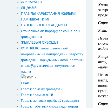
ДЭКЛАРАЦЫІ
Умен
ЛІЦЭНЗІЯ
экстр
ПРАВІЛЫ КАРЫСТАННЯ ЖЫЛЫМІ
проде
ПАМЯШКАННЯМІ
Справ
САЦЫЯЛЬНЫЯ СТАНДАРТЫ
Есть 
Становiшча аб парадку спісання пені
грамадзянам
Первы
ЖЫЛЛЁВЫЯ СУБСІДЫІ
слегк
КОМПЛЕКС мерапрыемстваў
выдох
накіраваных на папярэджанні зваротаў
Второ
грамадзян і юрыдычных асоб, прэтэнзій
телу,
спажыўцоў жыллёва-камунальных
«попл
паслуг
Не ме
насла
ГРАФІКІ
вводя
Графік прыёму грамадзян
сухой
Графік прамых ліній
пожар
Графік выязных прыёмаў грамадзян
Справ
Графік публічных справаздач перад