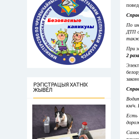
повед
Справ
По ин
ДТП с
так
При э
2 раз
Элект
бело
закон
РЭГІСТРАЦЫЯ
ХАТНІХ
Справ
ЖЫВЁЛ
Водит
км/ч.
Есть 
доро
Самос