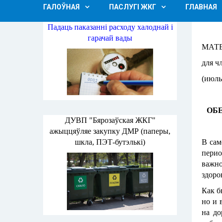
ГАЛОЎНАЯ
ПАСЛУГІ ЖКГ
ГЛАВНАЯ
Падаць паказанні расходу халоднай і
гарачай вады
МАТ
для ч
(июль 
ОБ
ДУВП "Бярозаўская ЖКГ"
ажыццяўляе закупку ДМР (паперы,
шкла, ПЭТ-бутэлькі)
В сам
перио
важно
здоро
Как б
но и 
на до