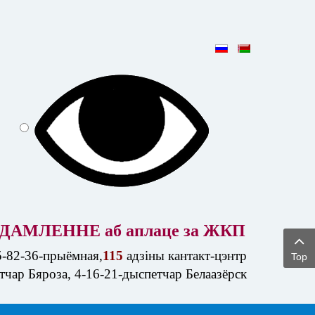
ДАМЛЕННЕ аб аплаце за ЖКП
5-82-36-прыёмная,
115
адзіны кантакт-цэнтр
Top
етчар Бяроза, 4-16-21-дыспетчар Белаазёрск