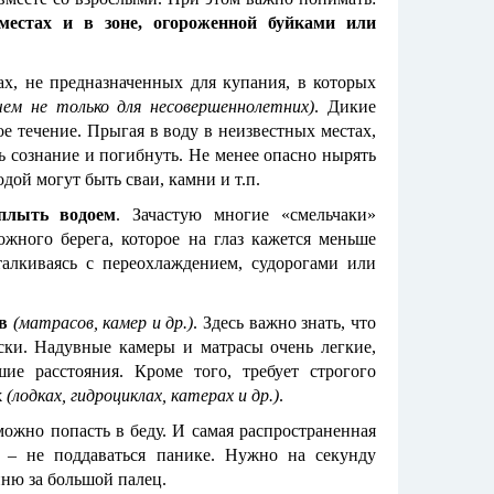
местах и в зоне, огороженной буйками или
х, не предназначенных для купания, в которых
чем не только для несовершеннолетних)
. Дикие
е течение. Прыгая в воду в неизвестных местах,
ь сознание и погибнуть. Не менее опасно нырять
дой могут быть сваи, камни и т.п.
плыть водоем
. Зачастую многие «смельчаки»
жного берега, которое на глаз кажется меньше
алкиваясь с переохлаждением, судорогами или
ов
(матрасов, камер и др.)
. Здесь важно знать, что
ески. Надувные камеры и матрасы очень легкие,
ие расстояния. Кроме того, требует строгого
х
(лодках, гидроциклах, катерах и др.)
.
можно попасть в беду. И самая распространенная
е – не поддаваться панике. Нужно на секунду
пню за большой палец.