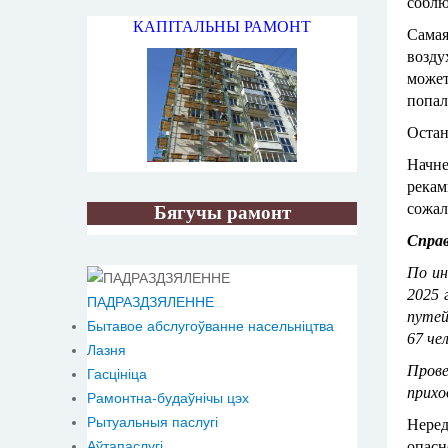
соблю
КАПІТАЛЬНЫ РАМОНТ
Самая
возду
может
попал
Остан
Начне
рекам
сожал
Бягучы рамонт
Справ
По ин
2025 
ПАДРАЗДЗЯЛЕННЕ
путей
Бытавое абслугоўванне насельніцтва
67 че
Лазня
Пров
Гасцініца
прихо
Рамонтна-будаўнічы цэх
Рытуальныя паслугі
Неред
опасн
Аўтапаслугі