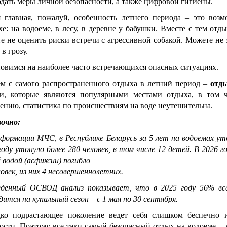
дать меры личной безопасности, а также цифровой гигиены.
 главная, пожалуй, особенность летнего периода – это воз
хе: на водоеме, в лесу, в деревне у бабушки. Вместе с тем от
е не оценить риски встречи с агрессивной собакой. Можете не зн
 в грозу.
овимся на наиболее часто встречающихся опасных ситуациях.
м с самого распространенного отдыха в летний период –
отд
и, которые являются популярными местами отдыха, в том ч
ению, статистика по происшествиям на воде неутешительна.
очно:
формации МЧС, в Республике Беларусь за 5 лет на водоемах уто
году утонуло более 280 человек, в том числе 12 детей. В 2026
 водой (асфиксии) погибло
ловек, из них 4 несовершеннолетних.
еденный ОСВОД анализ показывает, что в 2025 году 56% в
дится на купальный сезон – с 1 мая по 30 сентября.
ко подрастающее поколение ведет себя слишком беспечно и
ости. Поэтому все-таки самый безопасный отдых на водоеме – 