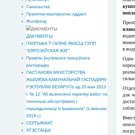
купа
Саначыстка
попл
Праектна-каштарысны аддзел
Жылфонд
Преоб
плав
водое
ДАКУМЕНТЫ
можно
ПАЛІТЫКА Ў ГАЛІНЕ ЯКАСЦІ ГУПП
в вод
"БЯРОЗАЎСКАЯ ЖКГ"
Правілы ўнутранага працоўнага
Одна
распарадку
перео
реаль
ПАСТАНОВА МІНІСТЭРСТВА
сильн
ЖЫЛЛЁВА-КАМУНАЛЬНАЙ ГАСПАДАРКІ
РЭСПУБЛІКІ БЕЛАРУСЬ ад 20 мая 2013
Отде
г. № 12 "Аб вызначэнні пераліку работ па
для ч
тэхнічным абслугоўванні і
доста
соблю
перыядычнасці іх выканання" (з зменамі
2019 г.)
Вмест
СЕРТЫФІКАТ
опас
АТЭСТАЦЫІ
погру