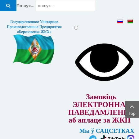
Пошук...
Замовіць
ЭЛЕКТРОННАЕ
ПАВЕДАМЛЕННЕ
Top
аб аплаце за ЖКП
Мы ў САЦСЕТКАХ