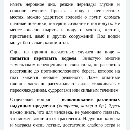
иметь неровное дно, резкие перепады глубин и
сильное течение. Прыгая в воду в неизвестных
местах, можно удариться головой о грунт, сломать
шейные позвонки, потерять сознание и погибнуть. Не
менее опасно нырять в воду с мостов, плотов,
пристаней, дамб и других сооружений. Под водой
могут быть сваи, камни и т.п.
Одна из причин несчастных случаев на воде –
попытки переплыть водоем
. Зачастую многие
«смельчаки» переоценивают свои силы, не рассчитав
расстояние до противоположного берега, которое на
глаз кажется меньше реального. Даже опытные
пловцы часто не рассчитывают силы, сталкиваясь с
переохлаждением, судорогами или сильным течением.
Отдельный вопрос –
использование различных
надувных предметов
(матрасов, камер и др.)
. Здесь
важно знать, что для человека, не умеющего плавать,
это может закончиться трагически. Надувные камеры
и матрасы очень легкие, достаточно слабого ветра и