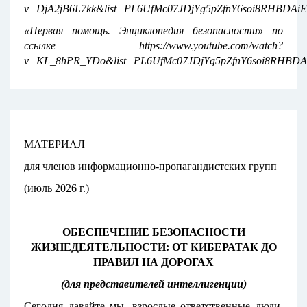
v=DjA2jB6L7kk&list=PL6UfMc07JDjYg5pZfnY6soi8RHBDAiE
«Первая помощь. Энциклопедия безопасности» по
ссылке – https://www.youtube.com/watch?
v=KL_8hPR_YDo&list=PL6UfMc07JDjYg5pZfnY6soi8RHBDAi
МАТЕРИАЛ
для членов информационно-пропагандистских групп
(июль 2026 г.)
ОБЕСПЕЧЕНИЕ БЕЗОПАСНОСТИ
ЖИЗНЕДЕЯТЕЛЬНОСТИ: ОТ КИБЕРАТАК ДО
ПРАВИЛ НА ДОРОГАХ
(для представителей интеллигенции)
Сегодня давайте мы, взрослые ответственные люди,