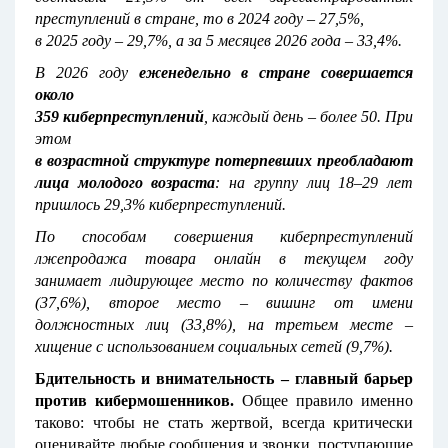
преступлений в стране, то в 2024 году – 27,5%,
в 2025 году – 29,7%, а за 5 месяцев 2026 года – 33,4%.
В 2026 году
еженедельно в стране совершается
около
359 киберпреступлений
, каждый день – более 50. При
этом
в возрастной структуре потерпевших преобладают
лица молодого возраста
: на группу лиц 18–29 лет
пришлось 29,3% киберпреступлений.
По способам совершения киберпреступлений
лжепродажа товара онлайн в текущем году
занимает лидирующее место по количеству фактов
(37,6%), второе место – вишинг от имени
должностных лиц (33,8%), на третьем месте –
хищение с использованием социальных сетей (9,7%).
Бдительность и внимательность – главный барьер
против кибермошенников.
Общее правило именно
таково: чтобы не стать жертвой, всегда критически
оценивайте любые сообщения и звонки, поступающие