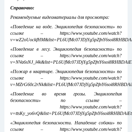
Справочно:
Рекомендуемые видеоматериалы для просмотра:
«Поведение на воде. Энциклопедия безопасности» по
ссылке – https://www.youtube.com/watch?
v=wZ2oUockfHM&list=PL6UfMc07JDjYg5pZfnY6soi8RHBDAi
«Поведение в лесу. Энциклопедия безопасности» по
ссылке – https://www.youtube.com/watch?
v=NVa6sNJ_l4k&list=PL6UfMc07JDjYg5pZfnY6soi8RHBDAiE
«Пожар в квартире. Энциклопедия безопасности» по
ссылке – https://www.youtube.com/watch?
v=MZrG60c2rNk&list=PL6UfMc07JDjYg5pZfnY6soi8RHBDAi
«Поведение во время грозы. Энциклопедия
безопасности» по ссылке –
https://www.youtube.com/watch?
v=ttsKy_yo6vQ&list=PL6UfMc07JDjYg5pZfnY6soi8RHBDAiEt
«Энциклопедия безопасности. Нападение собаки» по
ссылке – https://www.youtube.com/watch?