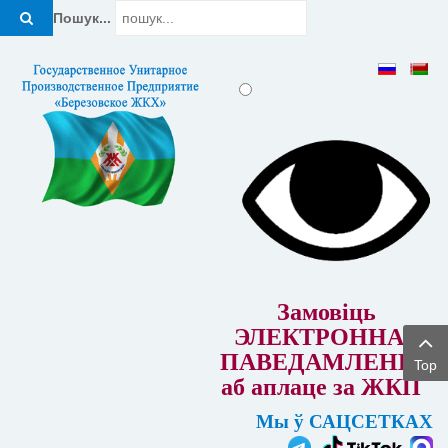
Пошук...
Замовіць
ЭЛЕКТРОННАЕ
ПАВЕДАМЛЕННЕ
Top
аб аплаце за ЖКП
Мы ў САЦСЕТКАХ