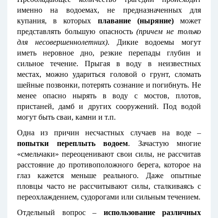
именно на водоемах, не предназначенных для
купания, в которых
плавание (ныряние)
может
представлять большую опасность
(причем не только
для несовершеннолетних)
. Дикие водоемы могут
иметь неровное дно, резкие перепады глубин и
сильное течение. Прыгая в воду в неизвестных
местах, можно удариться головой о грунт, сломать
шейные позвонки, потерять сознание и погибнуть. Не
менее опасно нырять в воду с мостов, плотов,
пристаней, дамб и других сооружений. Под водой
могут быть сваи, камни и т.п.
Одна из причин несчастных случаев на воде –
попытки переплыть водоем
. Зачастую многие
«смельчаки» переоценивают свои силы, не рассчитав
расстояние до противоположного берега, которое на
глаз кажется меньше реального. Даже опытные
пловцы часто не рассчитывают силы, сталкиваясь с
переохлаждением, судорогами или сильным течением.
Отдельный вопрос –
использование различных