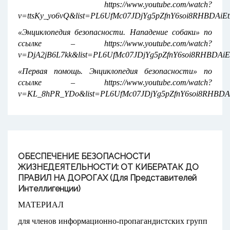
https://www.youtube.com/watch?
v=ttsKy_yo6vQ&list=PL6UfMc07JDjYg5pZfnY6soi8RHBDAiEt
«Энциклопедия безопасности. Нападение собаки» по
ссылке – https://www.youtube.com/watch?
v=DjA2jB6L7kk&list=PL6UfMc07JDjYg5pZfnY6soi8RHBDAiE
«Первая помощь. Энциклопедия безопасности» по
ссылке – https://www.youtube.com/watch?
v=KL_8hPR_YDo&list=PL6UfMc07JDjYg5pZfnY6soi8RHBDAi
ОБЕСПЕЧЕНИЕ БЕЗОПАСНОСТИ
ЖИЗНЕДЕЯТЕЛЬНОСТИ: ОТ КИБЕРАТАК ДО
ПРАВИЛ НА ДОРОГАХ (для Представителей
Интеллигенции)
МАТЕРИАЛ
для членов информационно-пропагандистских групп