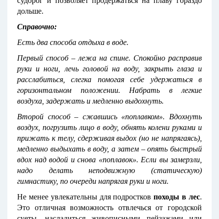
судорог и позволяет продержаться на плаву гораздо
дольше.
Справочно:
Есть два способа
отдыха в воде.
Первый способ – лежа на спине. Спокойно расправив
руки и ноги, лечь головой на воду, закрыть глаза и
расслабиться, слегка помогая себе удержаться в
горизонтальном положении. Набрать в легкие
воздуха, задержать и медленно выдохнуть.
Второй способ – сжавшись «поплавком». Вдохнуть
воздух, погрузить лицо в воду, обнять колени руками и
прижать к телу, сдерживая выдох (но не напрягаясь),
медленно выдыхать в воду, а затем – опять быстрый
вдох над водой и снова «поплавок». Если вы замерзли,
надо делать неподвижную (статическую)
гимнастику, по очереди напрягая руки и ноги.
Не менее увлекательны для подростков
походы в лес
.
Это отличная возможность отвлечься от городской
суеты, насладиться живописными пейзажами или