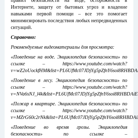
правил безопасности на воде, осторожность в
Интернете, защиту от бытовых угроз и владение
навыками первой помощи – все это помогает
минимизировать последствия любых непредвиденных
ситуаций.
Справочно:
Рекомендуемые видеоматериалы для просмотра:
«Поведение на воде. Энциклопедия безопасности» по
ссылке – https://www.youtube.com/watch?
v=wZ2oUockfHM&list=PL6UfMc07JDjYg5pZfnY6soi8RHBDAi
«Поведение в лесу. Энциклопедия безопасности» по
ссылке – https://www.youtube.com/watch?
v=NVa6sNJ_l4k&list=PL6UfMc07JDjYg5pZfnY6soi8RHBDAiE
«Пожар в квартире. Энциклопедия безопасности» по
ссылке – https://www.youtube.com/watch?
v=MZrG60c2rNk&list=PL6UfMc07JDjYg5pZfnY6soi8RHBDAi
«Поведение во время грозы. Энциклопедия
безопасности» по ссылке –