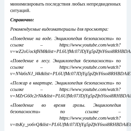
минимизировать последствия любых непредвиденных
ситуаций.
Справочно:
Рекомендуемые видеоматериалы для просмотра:
«Поведение на воде. Энциклопедия безопасности» по
ссылке – https://www.youtube.com/watch?
v=wZ2oUockfHM&list=PL6UfMc07JDjYg5pZfnY6soi8RHBDAi
«Поведение в лесу. Энциклопедия безопасности» по
ссылке – https://www.youtube.com/watch?
v=NVa6sNJ_l4k&list=PL6UfMc07JDjYg5pZfnY6soi8RHBDAiE
«Пожар в квартире. Энциклопедия безопасности» по
ссылке – https://www.youtube.com/watch?
v=MZrG60c2rNk&list=PL6UfMc07JDjYg5pZfnY6soi8RHBDAi
«Поведение во время грозы. Энциклопедия
безопасности» по ссылке –
https://www.youtube.com/watch?
v=ttsKy_yo6vQ&list=PL6UfMc07JDjYg5pZfnY6soi8RHBDAiEt