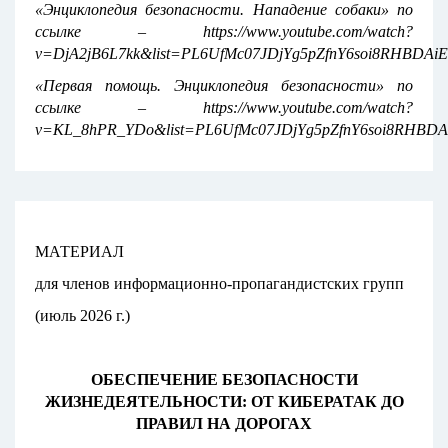
«Энциклопедия безопасности. Нападение собаки» по
ссылке – https://www.youtube.com/watch?
v=DjA2jB6L7kk&list=PL6UfMc07JDjYg5pZfnY6soi8RHBDAiE
«Первая помощь. Энциклопедия безопасности» по
ссылке – https://www.youtube.com/watch?
v=KL_8hPR_YDo&list=PL6UfMc07JDjYg5pZfnY6soi8RHBDAi
МАТЕРИАЛ
для членов информационно-пропагандистских групп
(июль 2026 г.)
ОБЕСПЕЧЕНИЕ БЕЗОПАСНОСТИ
ЖИЗНЕДЕЯТЕЛЬНОСТИ: ОТ КИБЕРАТАК ДО
ПРАВИЛ НА ДОРОГАХ