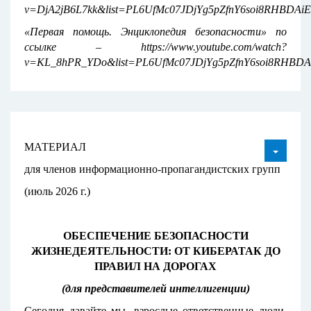
v=DjA2jB6L7kk&list=PL6UfMc07JDjYg5pZfnY6soi8RHBDAiE
«Первая помощь. Энциклопедия безопасности» по
ссылке – https://www.youtube.com/watch?
v=KL_8hPR_YDo&list=PL6UfMc07JDjYg5pZfnY6soi8RHBDAi
МАТЕРИАЛ
для членов информационно-пропагандистских групп
(июль 2026 г.)
ОБЕСПЕЧЕНИЕ БЕЗОПАСНОСТИ
ЖИЗНЕДЕЯТЕЛЬНОСТИ: ОТ КИБЕРАТАК ДО
ПРАВИЛ НА ДОРОГАХ
(для представителей интеллигенции)
Сегодня давайте мы, взрослые ответственные люди,