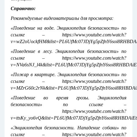
Справочно:
Рекомендуемые видеоматериалы для просмотра:
«Поведение на воде. Энциклопедия безопасности» по
ссылке – https://www.youtube.com/watch?
v=wZ2oUockfHM&list=PL6UfMc07JDjYg5pZfnY6soi8RHBDAi
«Поведение в лесу. Энциклопедия безопасности» по
ссылке – https://www.youtube.com/watch?
v=NVa6sNJ_l4k&list=PL6UfMc07JDjYg5pZfnY6soi8RHBDAiE
«Пожар в квартире. Энциклопедия безопасности» по
ссылке – https://www.youtube.com/watch?
v=MZrG60c2rNk&list=PL6UfMc07JDjYg5pZfnY6soi8RHBDAi
«Поведение во время грозы. Энциклопедия
безопасности» по ссылке –
https://www.youtube.com/watch?
v=ttsKy_yo6vQ&list=PL6UfMc07JDjYg5pZfnY6soi8RHBDAiEt
«Энциклопедия безопасности. Нападение собаки» по
ссылке – https://www.youtube.com/watch?