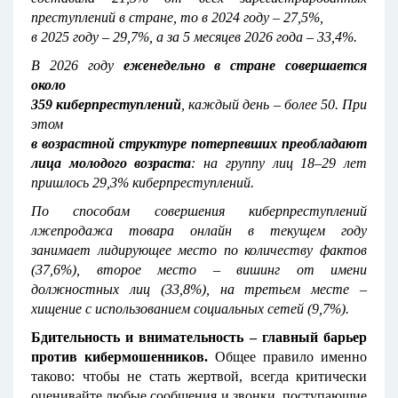
преступлений в стране, то в 2024 году – 27,5%,
в 2025 году – 29,7%, а за 5 месяцев 2026 года – 33,4%.
В 2026 году
еженедельно в стране совершается
около
359 киберпреступлений
, каждый день – более 50. При
этом
в возрастной структуре потерпевших преобладают
лица молодого возраста
: на группу лиц 18–29 лет
пришлось 29,3% киберпреступлений.
По способам совершения киберпреступлений
лжепродажа товара онлайн в текущем году
занимает лидирующее место по количеству фактов
(37,6%), второе место – вишинг от имени
должностных лиц (33,8%), на третьем месте –
хищение с использованием социальных сетей (9,7%).
Бдительность и внимательность – главный барьер
против кибермошенников.
Общее правило именно
таково: чтобы не стать жертвой, всегда критически
оценивайте любые сообщения и звонки, поступающие