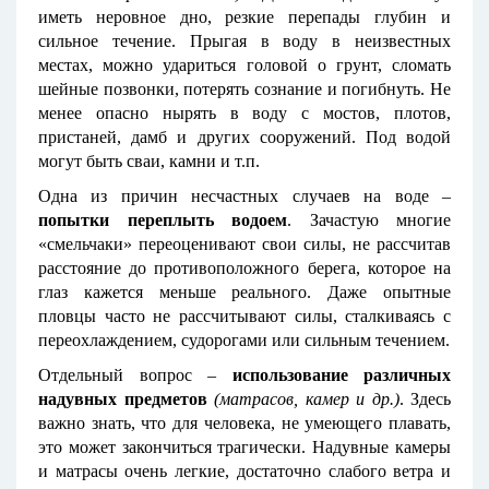
иметь неровное дно, резкие перепады глубин и
сильное течение. Прыгая в воду в неизвестных
местах, можно удариться головой о грунт, сломать
шейные позвонки, потерять сознание и погибнуть. Не
менее опасно нырять в воду с мостов, плотов,
пристаней, дамб и других сооружений. Под водой
могут быть сваи, камни и т.п.
Одна из причин несчастных случаев на воде –
попытки переплыть водоем
. Зачастую многие
«смельчаки» переоценивают свои силы, не рассчитав
расстояние до противоположного берега, которое на
глаз кажется меньше реального. Даже опытные
пловцы часто не рассчитывают силы, сталкиваясь с
переохлаждением, судорогами или сильным течением.
Отдельный вопрос –
использование различных
надувных предметов
(матрасов, камер и др.)
. Здесь
важно знать, что для человека, не умеющего плавать,
это может закончиться трагически. Надувные камеры
и матрасы очень легкие, достаточно слабого ветра и