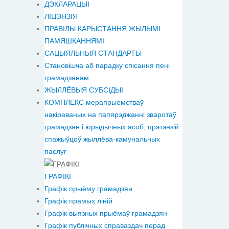
ДЭКЛАРАЦЫІ
ЛІЦЭНЗІЯ
ПРАВІЛЫ КАРЫСТАННЯ ЖЫЛЫМІ
ПАМЯШКАННЯМІ
САЦЫЯЛЬНЫЯ СТАНДАРТЫ
Становiшча аб парадку спісання пені
грамадзянам
ЖЫЛЛЁВЫЯ СУБСІДЫІ
КОМПЛЕКС мерапрыемстваў
накіраваных на папярэджанні зваротаў
грамадзян і юрыдычных асоб, прэтэнзій
спажыўцоў жыллёва-камунальных
паслуг
ГРАФІКІ
Графік прыёму грамадзян
Графік прамых ліній
Графік выязных прыёмаў грамадзян
Графік публічных справаздач перад