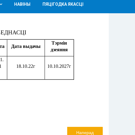
НАВІНЫ
ПЯЦІГОДКА ЯКАСЦІ
ВЕДНАСЦI
Тэрмін
та
Дата выдачы
дзеяння
1.
1
18.10.22г
10.10.2027г
Наперад