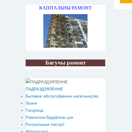
КАПІТАЛЬНЫ РАМОНТ
Бягучы рамонт
ПАДРАЗДЗЯЛЕННЕ
Бытавое абслугоўванне насельніцтва
Лазня
Гасцініца
Рамонтна-будаўнічы цэх
Рытуальныя паслугі
Аўтапаслугі