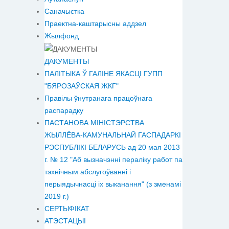
Саначыстка
Праектна-каштарысны аддзел
Жылфонд
ДАКУМЕНТЫ
ПАЛІТЫКА Ў ГАЛІНЕ ЯКАСЦІ ГУПП
"БЯРОЗАЎСКАЯ ЖКГ"
Правілы ўнутранага працоўнага
распарадку
ПАСТАНОВА МІНІСТЭРСТВА
ЖЫЛЛЁВА-КАМУНАЛЬНАЙ ГАСПАДАРКІ
РЭСПУБЛІКІ БЕЛАРУСЬ ад 20 мая 2013
г. № 12 "Аб вызначэнні пераліку работ па
тэхнічным абслугоўванні і
перыядычнасці іх выканання" (з зменамі
2019 г.)
СЕРТЫФІКАТ
АТЭСТАЦЫІ