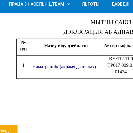
ПРАЦА З НАСЕЛЬНІЦТВАМ
ЛЬГОТЫ
ДАВЕДКІ
МЫТНЫ САЮЗ
ДЭКЛАРАЦЫЯ АБ АДПА
№
Назву віду дзейнасці
№ сертыфіка
п/п
BY/112 11.0
1
ТР017 009.0
Наматрацнік (акрамя дзіцячых)
01424
азад