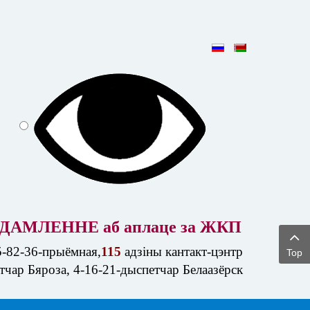
ДАМЛЕННЕ аб аплаце за ЖКП
5-82-36-прыёмная,
115
адзіны кантакт-цэнтр
Top
етчар Бяроза, 4-16-21-дыспетчар Белаазёрск