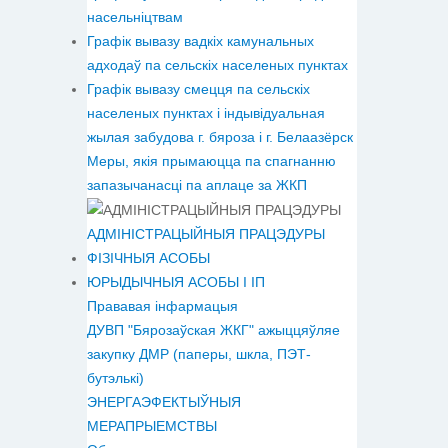
насельніцтвам
Графік вывазу вадкіх камунальных
адходаў па сельскіх населеных пунктах
Графік вывазу смецця па сельскіх
населеных пунктах і індывідуальная
жылая забудова г. бяроза і г. Белаазёрск
Меры, якія прымаюцца па спагнанню
запазычанасці па аплаце за ЖКП
АДМІНІСТРАЦЫЙНЫЯ ПРАЦЭДУРЫ
ФІЗІЧНЫЯ АСОБЫ
ЮРЫДЫЧНЫЯ АСОБЫ І ІП
Прававая інфармацыя
ДУВП "Бярозаўская ЖКГ" ажыццяўляе
закупку ДМР (паперы, шкла, ПЭТ-
бутэлькі)
ЭНЕРГАЭФЕКТЫЎНЫЯ
МЕРАПРЫЕМСТВЫ