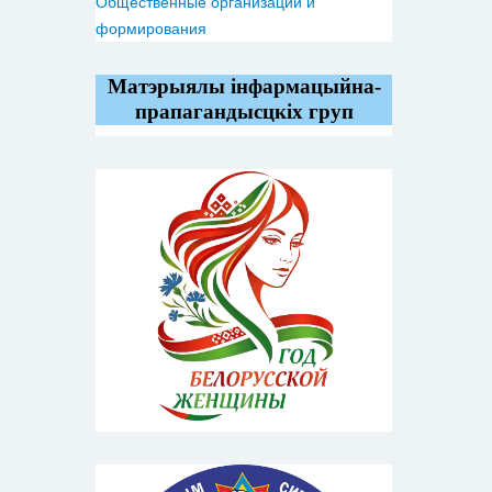
Общественные организации и
формирования
Матэрыялы інфармацыйна-
прапагандысцкіх груп