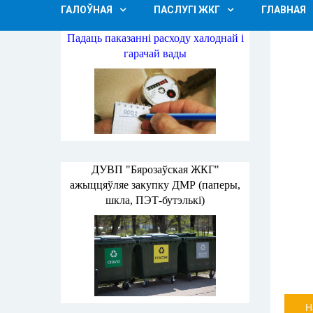
ГАЛОЎНАЯ
ПАСЛУГІ ЖКГ
ГЛАВНАЯ
Падаць паказанні расходу халоднай і
гарачай вады
ДУВП "Бярозаўская ЖКГ"
ажыццяўляе закупку ДМР (паперы,
шкла, ПЭТ-бутэлькі)
Н