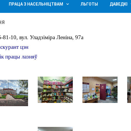
ПРАЦА З НАСЕЛЬНІЦТВАМ
ЛЬГОТЫ
ДАВЕДКІ
ня
5-81-10, вул. Уладзіміра Леніна, 97а
скурант цэн
ік працы лазняў