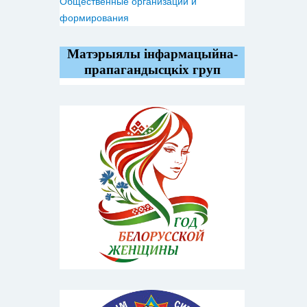
Общественные организации и
формирования
Матэрыялы інфармацыйна-
прапагандысцкіх груп