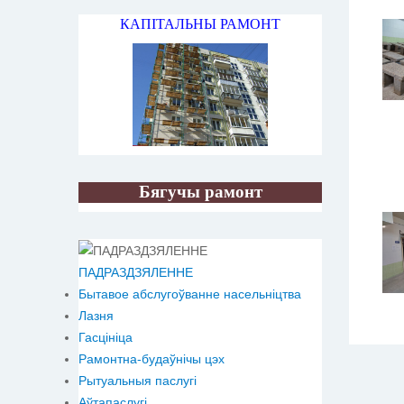
КАПІТАЛЬНЫ РАМОНТ
Бягучы рамонт
ПАДРАЗДЗЯЛЕННЕ
Бытавое абслугоўванне насельніцтва
Лазня
Гасцініца
Рамонтна-будаўнічы цэх
Рытуальныя паслугі
Аўтапаслугі