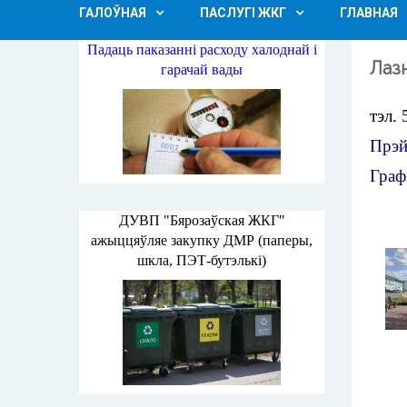
ГАЛОЎНАЯ
ПАСЛУГІ ЖКГ
ГЛАВНАЯ
Падаць паказанні расходу халоднай і
Лаз
гарачай вады
тэл. 
Прэй
Граф
ДУВП "Бярозаўская ЖКГ"
ажыццяўляе закупку ДМР (паперы,
шкла, ПЭТ-бутэлькі)