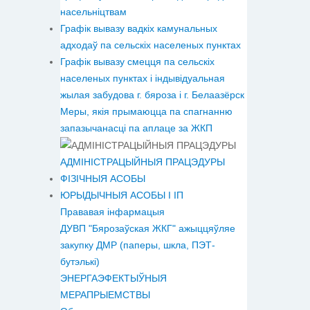
насельніцтвам
Графік вывазу вадкіх камунальных
адходаў па сельскіх населеных пунктах
Графік вывазу смецця па сельскіх
населеных пунктах і індывідуальная
жылая забудова г. бяроза і г. Белаазёрск
Меры, якія прымаюцца па спагнанню
запазычанасці па аплаце за ЖКП
АДМІНІСТРАЦЫЙНЫЯ ПРАЦЭДУРЫ
ФІЗІЧНЫЯ АСОБЫ
ЮРЫДЫЧНЫЯ АСОБЫ І ІП
Прававая інфармацыя
ДУВП "Бярозаўская ЖКГ" ажыццяўляе
закупку ДМР (паперы, шкла, ПЭТ-
бутэлькі)
ЭНЕРГАЭФЕКТЫЎНЫЯ
МЕРАПРЫЕМСТВЫ