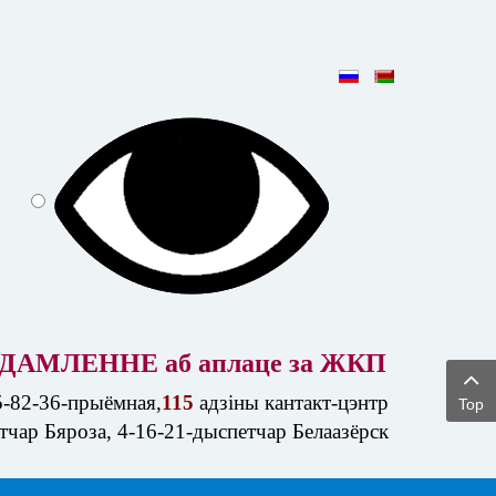
ДАМЛЕННЕ аб аплаце за ЖКП
5-82-36-прыёмная,
115
адзіны кантакт-цэнтр
Top
етчар Бяроза, 4-16-21-дыспетчар Белаазёрск