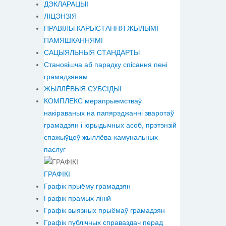
ДЭКЛАРАЦЫІ
ЛІЦЭНЗІЯ
ПРАВІЛЫ КАРЫСТАННЯ ЖЫЛЫМІ
ПАМЯШКАННЯМІ
САЦЫЯЛЬНЫЯ СТАНДАРТЫ
Становiшча аб парадку спісання пені
грамадзянам
ЖЫЛЛЁВЫЯ СУБСІДЫІ
КОМПЛЕКС мерапрыемстваў
накіраваных на папярэджанні зваротаў
грамадзян і юрыдычных асоб, прэтэнзій
спажыўцоў жыллёва-камунальных
паслуг
ГРАФІКІ
Графік прыёму грамадзян
Графік прамых ліній
Графік выязных прыёмаў грамадзян
Графік публічных справаздач перад