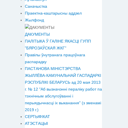
Саначыстка
Праектна-каштарысны аддзел
Жылфонд
ДАКУМЕНТЫ
ПАЛІТЫКА Ў ГАЛІНЕ ЯКАСЦІ ГУПП
"БЯРОЗАЎСКАЯ ЖКГ"
Правілы ўнутранага працоўнага
распарадку
ПАСТАНОВА МІНІСТЭРСТВА
ЖЫЛЛЁВА-КАМУНАЛЬНАЙ ГАСПАДАРКІ
РЭСПУБЛІКІ БЕЛАРУСЬ ад 20 мая 2013
г. № 12 "Аб вызначэнні пераліку работ па
тэхнічным абслугоўванні і
перыядычнасці іх выканання" (з зменамі
2019 г.)
СЕРТЫФІКАТ
АТЭСТАЦЫІ