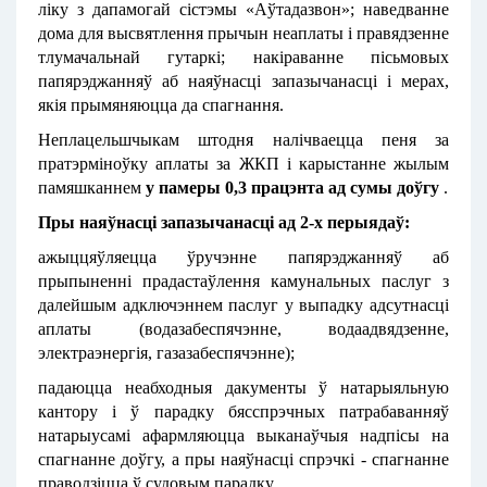
ліку з дапамогай сістэмы «Аўтадазвон»; наведванне
дома для высвятлення прычын неаплаты і правядзенне
тлумачальнай гутаркі; накіраванне пісьмовых
папярэджанняў аб наяўнасці запазычанасці і мерах,
якія прымяняюцца да спагнання.
Неплацельшчыкам штодня налічваецца пеня за
пратэрміноўку аплаты за ЖКП і карыстанне жылым
памяшканнем
у памеры 0,3 працэнта ад сумы доўгу
.
Пры наяўнасці запазычанасці ад 2-х перыядаў:
ажыццяўляецца ўручэнне папярэджанняў аб
прыпыненні прадастаўлення камунальных паслуг з
далейшым адключэннем паслуг у выпадку адсутнасці
аплаты (водазабеспячэнне, водаадвядзенне,
электраэнергія, газазабеспячэнне);
падаюцца неабходныя дакументы ў натарыяльную
кантору і ў парадку бясспрэчных патрабаванняў
натарыусамі афармляюцца выканаўчыя надпісы на
спагнанне доўгу, а пры наяўнасці спрэчкі - спагнанне
праводзіцца ў судовым парадку.