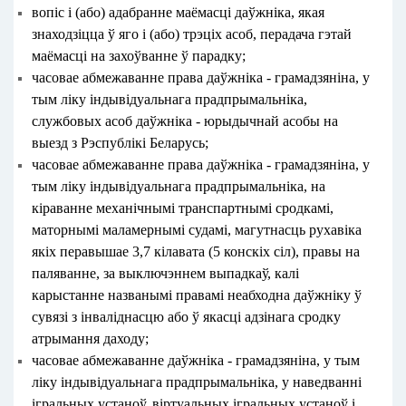
вопіс і (або) адабранне маёмасці даўжніка, якая
знаходзіцца ў яго і (або) трэціх асоб, перадача гэтай
маёмасці на захоўванне ў парадку;
часовае абмежаванне права даўжніка - грамадзяніна, у
тым ліку індывідуальнага прадпрымальніка,
службовых асоб даўжніка - юрыдычнай асобы на
выезд з Рэспублікі Беларусь;
часовае абмежаванне права даўжніка - грамадзяніна, у
тым ліку індывідуальнага прадпрымальніка, на
кіраванне механічнымі транспартнымі сродкамі,
маторнымі маламернымі судамі, магутнасць рухавіка
якіх перавышае 3,7 кілавата (5 конскіх сіл), правы на
паляванне, за выключэннем выпадкаў, калі
карыстанне названымі правамі неабходна даўжніку ў
сувязі з інваліднасцю або ў якасці адзінага сродку
атрымання даходу;
часовае абмежаванне даўжніка - грамадзяніна, у тым
ліку індывідуальнага прадпрымальніка, у наведванні
ігральных устаноў, віртуальных ігральных устаноў і