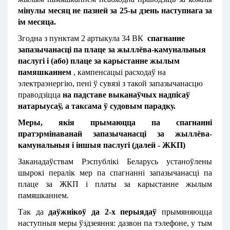
мінулы месяц не пазней за 25-ы дзень наступнага за
ім месяца.
Згодна з пунктам 2 артыкула 34 ВК
спагнанне
запазычанасці па плаце за жыллёва-камунальныя
паслугі і (або) плаце за карыстанне жылым
памяшканнем
, кампенсацыі расходаў на
электраэнергію, пені ў сувязі з такой запазычанасцю
праводзіцца
на падставе выканаўчых надпісаў
натарыусаў, а таксама ў судовым парадку.
Меры, якія прымаюцца па спагнанні
пратэрмінаванай запазычанасці за жыллёва-
камунальныя і іншыя паслугі (далей - ЖКП)
Заканадаўствам Рэспублікі Беларусь устаноўлены
шырокі пералік мер па спагнанні запазычанасці па
плаце за ЖКП і платы за карыстанне жылым
памяшканнем.
Так да
даўжнікоў да 2-х перыядаў
прымяняюцца
наступныя меры ўздзеяння: дазвон па тэлефоне, у тым