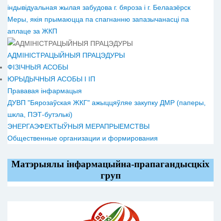
індывідуальная жылая забудова г. бяроза і г. Белаазёрск
Меры, якія прымаюцца па спагнанню запазычанасці па
аплаце за ЖКП
АДМІНІСТРАЦЫЙНЫЯ ПРАЦЭДУРЫ
ФІЗІЧНЫЯ АСОБЫ
ЮРЫДЫЧНЫЯ АСОБЫ І ІП
Прававая інфармацыя
ДУВП "Бярозаўская ЖКГ" ажыццяўляе закупку ДМР (паперы,
шкла, ПЭТ-бутэлькі)
ЭНЕРГАЭФЕКТЫЎНЫЯ МЕРАПРЫЕМСТВЫ
Общественные организации и формирования
Матэрыялы інфармацыйна-прапагандысцкіх
груп