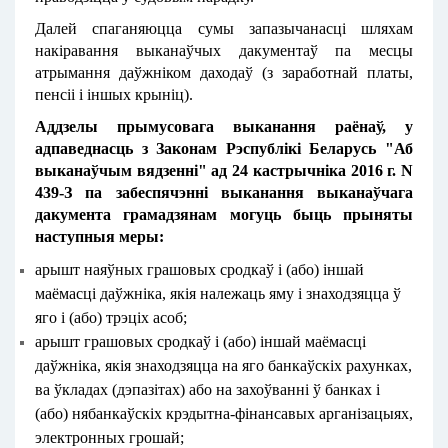
Далей спаганяюцца сумы запазычанасці шляхам
накіравання выканаўчых дакументаў па месцы
атрымання даўжніком даходаў (з заработнай платы,
пенсіі і іншых крыніц).
Аддзелы прымусовага выканання раёнаў, у
адпаведнасць з Законам Рэспублікі Беларусь "Аб
выканаўчым вядзенні" ад 24 кастрычніка 2016 г. N
439-З па забеспячэнні выканання выканаўчага
дакумента грамадзянам могуць быць прыняты
наступныя меры:
арышт наяўных грашовых сродкаў і (або) іншай
маёмасці даўжніка, якія належаць яму і знаходзяцца ў
яго і (або) трэціх асоб;
арышт грашовых сродкаў і (або) іншай маёмасці
даўжніка, якія знаходзяцца на яго банкаўскіх рахунках,
ва ўкладах (дэпазітах) або на захоўванні ў банках і
(або) нябанкаўскіх крэдытна-фінансавых арганізацыях,
электронных грошай;