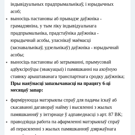
індывідуальных прадпрымальнікаў, і юрыдычных
асоб;
выносіць пастановы аб прывадзе даўжніка -
грамадзяніна, у тым ліку індывідуальнага
прадпрымальніка, прадстаўніка даўжніка -
юрыдычнай асобы, уласнікаў маёмасці
(заснавальнікаў, удзельнікаў) даўжніка - юрыдычнай
асобы;
выносіць пастановы аб затрыманні, прымусовай
адбуксіроўцы (эвакуацыі) і памяшканні на ахоўную
стаянку арыштаванага транспартнага сродку даўжніка;
Пры наяўнасці запазычанасці на працягу 6-ці
месяцаў запар:
фарміруюцца матэрыялы спраў для падачы іскаў аб
скасаванні дагавораў найму і высяленні з жылых
памяшканняў у інтэрнаце ў адпаведнасці з арт. 87 ВК;
праводзіцца работа па афармленні матэрыялаў спраў
аб перасяленні з жылых памяшканняў дзяржаўнага