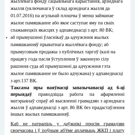
жыллёвага фонду сацыяльнага карыстання, арэнднага
жылля (уключанага ў склад арэнднага жылля да
01.07.2016) па агульнай плошчы ў менш займанае
жылое памяшканне або якое саступае яму па сваіх
спажывецкіх якасцях у адпаведнасці з арт. 80 ВК;
аб прымушэнні ўласнікаў да адчужэння жылых
памяшканняў прыватнага жыллёвага фонду; аб
прымусовым продажы з публічных таргоў (калі на
працягу года пасля ўступлення ў законную сілу
рашэння суда аб прымушэнні да адчужэння гэта
жылое памяшканне не было адчужана) у адпаведнасці
з арт.137 ВК.
Таксама пры наяўнасці запазычанасці ад 6-ці
перыядаў
праводзіцца работа па афармленні
матэрыялаў спраў аб высяленні грамадзян з арэнднага
жылля ў адпаведнасці з арт. 86 ВК без прадастаўлення
іншых жылых памяшканняў.
Каб не патрапіць у даўжнікі просім грамадзян
своечасова і ў поўным аб'ёме аплачваць ЖКП і плату