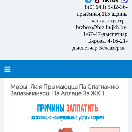
8(01643) 5-82-36-
прыёмная,
115
адзіны
кантакт-цэнтр
brzbox@brz.bujkh.by,
3-67-47-дыспетчар
Бяроза, 4-16-21-
дыспетчар Белаазёрск
Меры, Якія Прымаюцца Па Спагнанню
Запазычанасці Па Аплаце За ЖКП