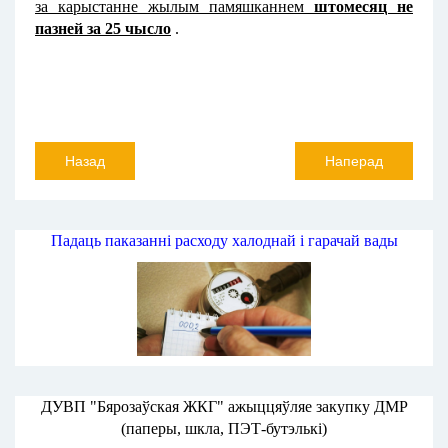
за карыстанне жылым памяшканнем
штомесяц не
пазней за 25 чысло
.
Назад
Наперад
Падаць паказанні расходу халоднай і гарачай вады
ДУВП "Бярозаўская ЖКГ" ажыццяўляе закупку ДМР
(паперы, шкла, ПЭТ-бутэлькі)