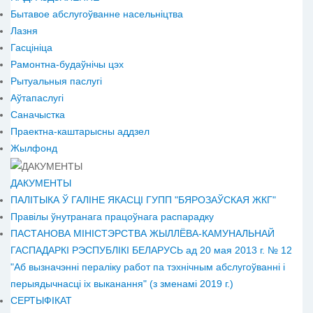
Бытавое абслугоўванне насельніцтва
Лазня
Гасцініца
Рамонтна-будаўнічы цэх
Рытуальныя паслугі
Аўтапаслугі
Саначыстка
Праектна-каштарысны аддзел
Жылфонд
ДАКУМЕНТЫ
ПАЛІТЫКА Ў ГАЛІНЕ ЯКАСЦІ ГУПП "БЯРОЗАЎСКАЯ ЖКГ"
Правілы ўнутранага працоўнага распарадку
ПАСТАНОВА МІНІСТЭРСТВА ЖЫЛЛЁВА-КАМУНАЛЬНАЙ
ГАСПАДАРКІ РЭСПУБЛІКІ БЕЛАРУСЬ ад 20 мая 2013 г. № 12
"Аб вызначэнні пераліку работ па тэхнічным абслугоўванні і
перыядычнасці іх выканання" (з зменамі 2019 г.)
СЕРТЫФІКАТ