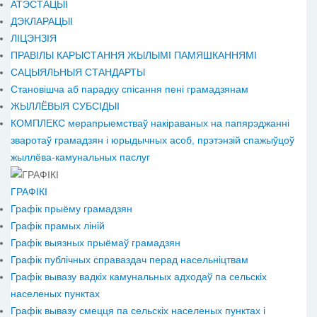
АТЭСТАЦЫІ
ДЭКЛАРАЦЫІ
ЛІЦЭНЗІЯ
ПРАВІЛЫ КАРЫСТАННЯ ЖЫЛЫМІ ПАМЯШКАННЯМІ
САЦЫЯЛЬНЫЯ СТАНДАРТЫ
Становiшча аб парадку спісання пені грамадзянам
ЖЫЛЛЁВЫЯ СУБСІДЫІ
КОМПЛЕКС мерапрыемстваў накіраваных на папярэджанні
зваротаў грамадзян і юрыдычных асоб, прэтэнзій спажыўцоў
жыллёва-камунальных паслуг
ГРАФІКІ
Графік прыёму грамадзян
Графік прамых ліній
Графік выязных прыёмаў грамадзян
Графік публічных справаздач перад насельніцтвам
Графік вывазу вадкіх камунальных адходаў па сельскіх
населеных пунктах
Графік вывазу смецця па сельскіх населеных пунктах і