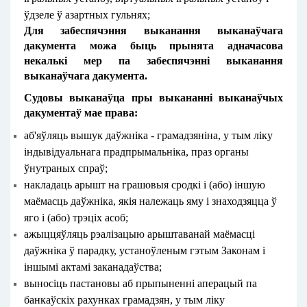
ўдзеле ў азартных гульнях;
Для забеспячэння выканання выканаўчага
дакумента можа быць прынята адначасова
некалькі мер па забеспячэнні выканання
выканаўчага дакумента.
Судовы выканаўца пры выкананні выканаўчых
дакументаў мае права:
аб'яўляць вышук даўжніка - грамадзяніна, у тым ліку
індывідуальнага прадпрымальніка, праз органы
ўнутраных спраў;
накладаць арышт на грашовыя сродкі і (або) іншую
маёмасць даўжніка, якія належаць яму і знаходзяцца ў
яго і (або) трэціх асоб;
ажыццяўляць рэалізацыю арыштаванай маёмасці
даўжніка ў парадку, устаноўленым гэтым Законам і
іншымі актамі заканадаўства;
выносіць пастановы аб прыпыненні аперацый па
банкаўскіх рахунках грамадзян, у тым ліку