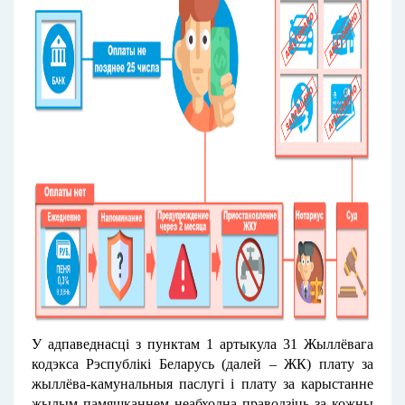
У адпаведнасці з пунктам 1 артыкула 31 Жыллёвага
кодэкса Рэспублікі Беларусь (далей – ЖК) плату за
жыллёва-камунальныя паслугі і плату за карыстанне
жылым памяшканнем неабходна праводзіць за кожны