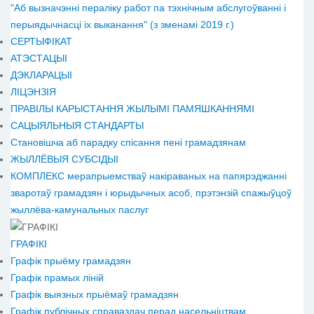
"Аб вызначэнні пераліку работ па тэхнічным абслугоўванні і
перыядычнасці іх выканання" (з зменамі 2019 г.)
СЕРТЫФІКАТ
АТЭСТАЦЫІ
ДЭКЛАРАЦЫІ
ЛІЦЭНЗІЯ
ПРАВІЛЫ КАРЫСТАННЯ ЖЫЛЫМІ ПАМЯШКАННЯМІ
САЦЫЯЛЬНЫЯ СТАНДАРТЫ
Становiшча аб парадку спісання пені грамадзянам
ЖЫЛЛЁВЫЯ СУБСІДЫІ
КОМПЛЕКС мерапрыемстваў накіраваных на папярэджанні
зваротаў грамадзян і юрыдычных асоб, прэтэнзій спажыўцоў
жыллёва-камунальных паслуг
ГРАФІКІ
Графік прыёму грамадзян
Графік прамых ліній
Графік выязных прыёмаў грамадзян
Графік публічных справаздач перад насельніцтвам