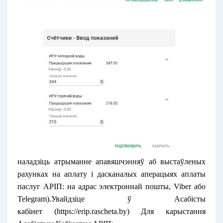
наладзіць атрыманне апавяшчэнняў аб выстаўленых
рахунках на аплату і дасканалых аперацыях аплаты
паслуг АРІП: на адрас электроннай пошты, Viber або
Telegram).Увайдзіце ў
Асабісты
кабінет
(
https://erip.rascheta.by
) Для карыстання