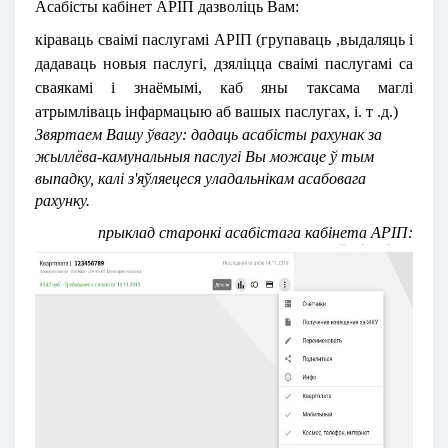
Асабісты кабінет АРІП дазволіць Вам:
кіраваць сваімі паслугамі АРІП (групаваць ,выдаляць і
дадаваць новыя паслугі, дзяліцца сваімі паслугамі са
сваякамі і знаёмымі, каб яны таксама маглі
атрымліваць інфармацыю аб вашых паслугах, і. т .д.)
Звяртаем Вашу ўвагу: дадаць асабісты рахунак за
жыллёва-камунальныя паслугі Вы можаце ў тым
выпадку, калі з'яўляецеся уладальнікам асабовага
рахунку.
прыклад старонкі асабістага кабінета АРІП: