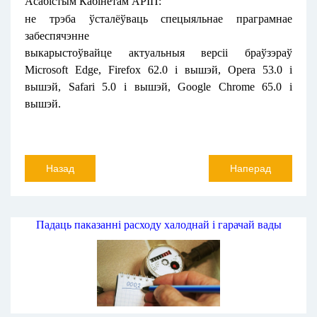
Асабістым Кабінетам АРІП:
не трэба ўсталёўваць спецыяльнае праграмнае
забеспячэнне
выкарыстоўвайце актуальныя версіі браўзэраў
Microsoft Edge, Firefox 62.0 і вышэй, Opera 53.0 і
вышэй, Safari 5.0 і вышэй, Google Chrome 65.0 і
вышэй.
Назад
Наперад
Падаць паказанні расходу халоднай і гарачай вады