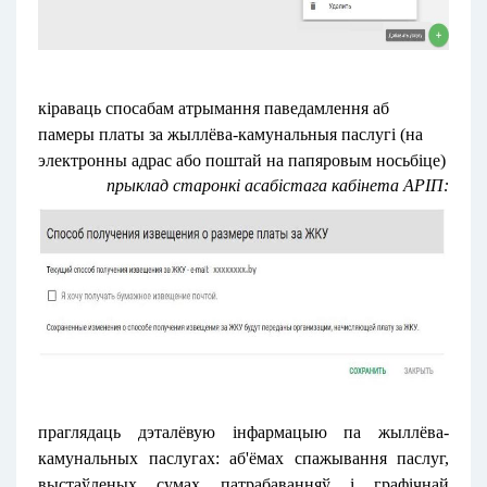
кіраваць спосабам атрымання паведамлення аб
памеры платы за жыллёва-камунальныя паслугі (на
электронны адрас або поштай на папяровым носьбіце)
прыклад старонкі асабістага кабінета АРІП:
праглядаць дэталёвую інфармацыю па жыллёва-
камунальных паслугах: аб'ёмах спажывання паслуг,
выстаўленых сумах патрабаванняў і графічнай