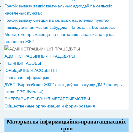
Графік вывазу вадкіх камунальных адходаў па сельскіх
населеных пунктах
Графік вывазу смецця па сельскіх населеных пунктах і
індывідуальная жылая забудова г. бяроза і г. Белаазёрск
Меры, якія прымаюцца па спагнанню запазычанасці па
аплаце за ЖКП
АДМІНІСТРАЦЫЙНЫЯ ПРАЦЭДУРЫ
ФІЗІЧНЫЯ АСОБЫ
ЮРЫДЫЧНЫЯ АСОБЫ І ІП
Прававая інфармацыя
ДУВП "Бярозаўская ЖКГ" ажыццяўляе закупку ДМР (паперы,
шкла, ПЭТ-бутэлькі)
ЭНЕРГАЭФЕКТЫЎНЫЯ МЕРАПРЫЕМСТВЫ
Общественные организации и формирования
Матэрыялы інфармацыйна-прапагандысцкіх
груп