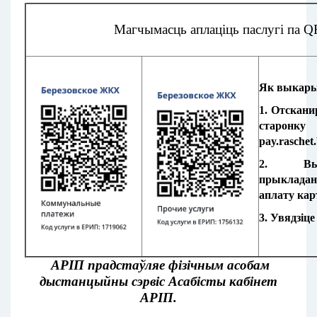
Магчымасць аплаціць
паслугі па Q
Як выкары
1.
Отскани
старонку
pay.raschet
2.
Вы
прыкладан
аплату
кар
3.
Увядзіце
АРІП прадстаўляе фізічным асобам
дыстанцыйны сэрвіс Асабісты кабінет
АРІП.