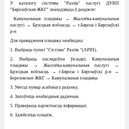
У каталогу сиcтемы "Разлік" паслугі ДУВП
"Бярозаўская ЖКГ" знаходзяцца ў раздзеле:
Камунальныя плацяжы → Жыллёва-камунальныя
паслугі → Брэсцкая вобласць → г.Бяроза і Бярозаўскі
р-н
Для правядзення плацяжу неабходна:
1. Выбраць пункт "Сістэма" Разлік "(АРІП).
2. Выбраць паслядоўна ўкладкі: Камунальныя
плацяжы → Жыллёва-камунальныя паслугі →
Брэсцкая вобласць → г.Бяроза і Бярозаўскі р-н →
Березовское ЖКГ → Камунальныя плацяжы
3. Увесці нумар асабовага рахунку.
4. Запоўніць неабходныя дадзеныя.
5. Праверыць карэктнасць інфармацыі.
6. Здзейсніць плацёж.