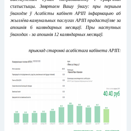
статыстыцы.
Звяртаем Вашу ўвагу: пры першым
ўваходзе ў Асабісты кабінет АРІП інфармацыю аб
жыллёва-камунальных паслугах АРІП прадастаўляе за
апошнія 6 каляндарных месяцаў. Пры наступных
ўваходах - за апошнія 12 каляндарных месяцаў.
прыклад старонкі асабістага кабінета АРІП: