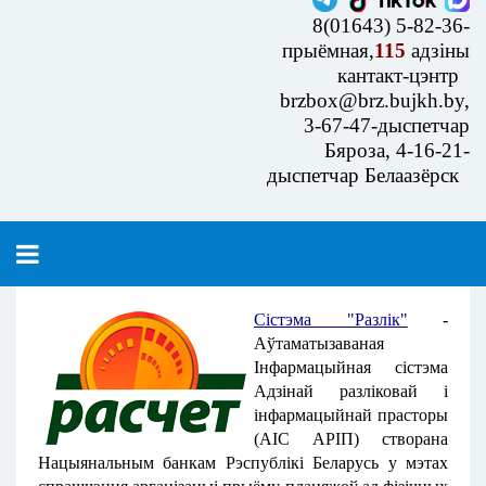
8(01643) 5-82-36-
прыёмная,
115
адзіны
кантакт-цэнтр
brzbox@brz.bujkh.by,
3-67-47-дыспетчар
Бяроза, 4-16-21-
дыспетчар Белаазёрск
Сістэма "Разлік"
-
Аўтаматызаваная
Інфармацыйная сістэма
Адзінай разліковай і
інфармацыйнай прасторы
(АІС АРІП) створана
Нацыянальным банкам Рэспублікі Беларусь у мэтах