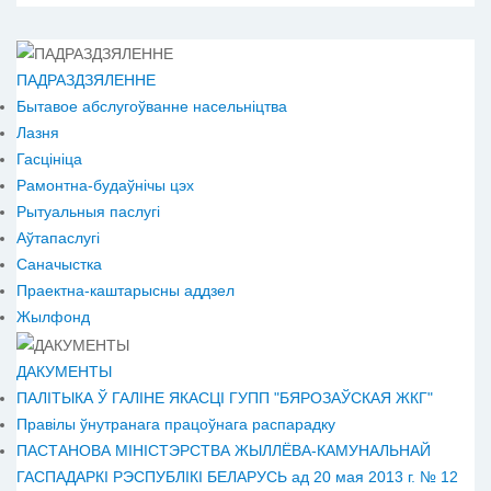
ПАДРАЗДЗЯЛЕННЕ
Бытавое абслугоўванне насельніцтва
Лазня
Гасцініца
Рамонтна-будаўнічы цэх
Рытуальныя паслугі
Аўтапаслугі
Саначыстка
Праектна-каштарысны аддзел
Жылфонд
ДАКУМЕНТЫ
ПАЛІТЫКА Ў ГАЛІНЕ ЯКАСЦІ ГУПП "БЯРОЗАЎСКАЯ ЖКГ"
Правілы ўнутранага працоўнага распарадку
ПАСТАНОВА МІНІСТЭРСТВА ЖЫЛЛЁВА-КАМУНАЛЬНАЙ
ГАСПАДАРКІ РЭСПУБЛІКІ БЕЛАРУСЬ ад 20 мая 2013 г. № 12