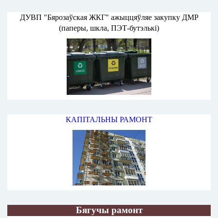
ДУВП "Бярозаўская ЖКГ" ажыццяўляе закупку ДМР
(паперы, шкла, ПЭТ-бутэлькі)
КАПІТАЛЬНЫ РАМОНТ
Бягучы рамонт