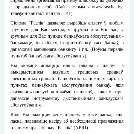
спрашчэння арганізацыі прыёму плацяжоў ад фізічных
і юрыдычных асоб. (Сайт сістэмы -
www.raschet.by,
тэлефон кантакт-цэнтра -
141)
Сістэма "Разлік" дазваляе вырабіць аплату ў любым
зручным для Вас месцы, у зручны для Вас час, у
зручным для Вас пункце банкаўскага абслугоўвання -
банкамаце, інфакіёску, інтэрнэт-банку, касе банкаў, з
дапамогай мабільнага банкінгу і г.д. (Поўны пералік
пунктаў банкаўскага абслугоўвання).
Вы можаце аплаціць нашы тавары / паслугі з
выкарыстаннем наяўных грашовых сродкаў,
электронных грошай і банкаўскіх плацежных картак у
пунктах банкаўскага абслугоўвання банкаў, якія
аказваюць паслугі па прыёме плацяжоў, а таксама пры
дапамозе інструментаў дыстанцыйнага банкаўскага
абслугоўвання.
Калі Вы ажыццяўляеце плацёж у касе банка, калі
ласка, паведаміце касіру аб неабходнасці правядзення
плацяжу праз сістэму "Разлік" (АРІП).