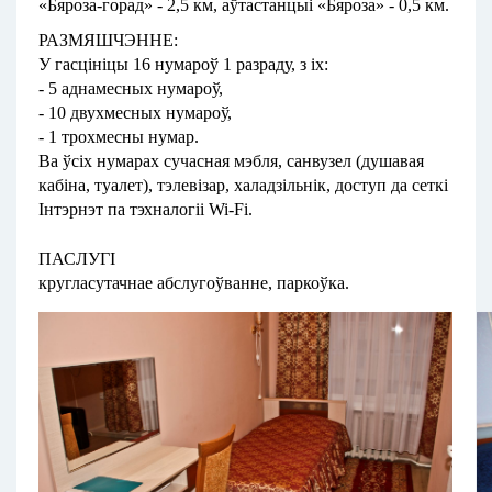
«Бяроза-горад» - 2,5 км, аўтастанцыі «Бяроза» - 0,5 км.
РАЗМЯШЧЭННЕ:
У гасцініцы 16 нумароў 1 разраду, з іх:
- 5 аднамесных нумароў,
- 10 двухмесных нумароў,
- 1 трохмесны нумар.
Ва ўсіх нумарах сучасная мэбля, санвузел (душавая
кабіна, туалет), тэлевізар, халадзільнік, доступ да сеткi
Інтэрнэт па тэхналогіі Wi-Fi.
ПАСЛУГІ
кругласутачнае абслугоўванне, паркоўка
.