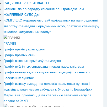
САЦЫЯЛЬНЫЯ СТАНДАРТЫ
Становiшча аб парадку спісання пені грамадзянам
ЖЫЛЛЁВЫЯ СУБСІДЫІ
КОМПЛЕКС мерапрыемстваў накіраваных на папярэджанні
зваротаў грамадзян і юрыдычных асоб, прэтэнзій спажыўцоў
жыллёва-камунальных паслуг
ГРАФІКІ
Графік прыёму грамадзян
Графік прамых ліній
Графік выязных прыёмаў грамадзян
Графік публічных справаздач перад насельніцтвам
Графік вывазу вадкіх камунальных адходаў па сельскіх
населеных пунктах
Графік вывазу смецця па сельскіх населеных пунктах і
індывідуальная жылая забудова г. бяроза і г. Белаазёрск
Меры, якія прымаюцца па спагнанню запазычанасці па
аплаце за ЖКП