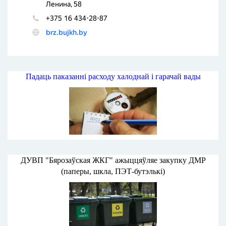
Падаць паказанні расходу халоднай і гарачай вады
ДУВП "Бярозаўская ЖКГ" ажыццяўляе закупку ДМР
(паперы, шкла, ПЭТ-бутэлькі)