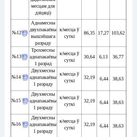
месцам для
дзіцяці)
Аднамесны
двухпакаёвы
к/месца ў
№12
86,35
17,27
103,62
вышэйшага
суткі
разраду
Трохмесны
к/месца ў
№13
аднапакаёвы
30,64
6,13
36,77
суткі
1 разрад
Двухмесны
к/месца ў
№14
аднапакаёвы
32,19
6,44
38,63
суткі
1 разраду
Двухмесны
к/месца ў
№15
аднапакаёвы
32,19
6,44
38,63
суткі
1 разраду
Двухмесны
к/месца ў
№16
аднапакаёвы
32,19
6,44
38,63
суткі
1 разраду