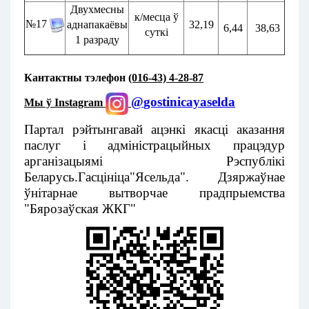
Двухмесны
к/месца ў
№17
аднапакаёвы
32,19
6,44
38,63
суткі
1 разраду
Кантактны тэлефон
(016-43) 4-28-87
@
gostinicayaselda
Мы ў
Instagram
Партал
рэйтынгавай
ацэнкі
якасці
аказання
паслуг
і адміністрацыйных працэдур 
арганізацыямі
Рэспублікі
Беларусь
.
Гасцініца
"Ясельда".
Дзяржаўнае
ўнітарнае
вытворчае
прадпрыемства
"Бярозаўская
ЖКГ"