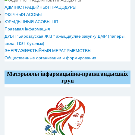
АДМІНІСТРАЦЫЙНЫЯ ПРАЦЭДУРЫ
ФІЗІЧНЫЯ АСОБЫ
ЮРЫДЫЧНЫЯ АСОБЫ І ІП
Прававая інфармацыя
ДУВП "Бярозаўская ЖКГ" ажыццяўляе закупку ДМР (паперы,
шкла, ПЭТ-бутэлькі)
ЭНЕРГАЭФЕКТЫЎНЫЯ МЕРАПРЫЕМСТВЫ
Общественные организации и формирования
Матэрыялы інфармацыйна-прапагандысцкіх
груп