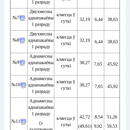
1 разраду
Двухмесны
к/месца ў
№7
аднапакаёвы
32,19
6,44
38,63
суткі
1 разраду
Двухмесны
к/месца ў
№8
аднапакаёвы
32,19
6,44
38,63
суткі
1 разраду
Аднамесны
к/месца ў
№9
аднапакаёвы
38,27
7,65
45,92
суткі
1 разраду
Аднамесны
к/месца ў
№10
аднапакаёвы
38,27
7,65
45,92
суткі
1 разраду
Аднамесны
аднапакаёвы
1 разраду
42,72
8,54
51,26
к/месца ў
№11
(з
суткі
(49,61)
9,92
59,53
дадатковым