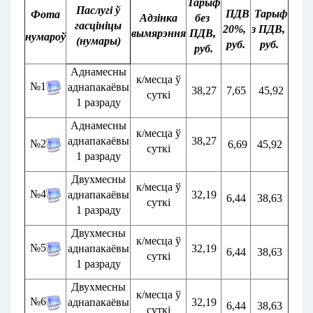
Тарыф
Паслугі ў
ПДВ
Тарыф
Фота
Адзінка
без 
гасцініцы
20
%
, 
з ПДВ
, 
вымярэння
ПДВ
, 
нумароў
(нумары)
руб.
руб.
руб.
Аднамесны
к/месца ў
№1
аднапакаёвы
38,27
7,65
45,92
суткі
1 разраду
Аднамесны
к/месца ў
аднапакаёвы
38,27
№2
6,69
45,92
суткі
1 разраду
Двухмесны
к/месца ў
№4
аднапакаёвы
32,19
6,44
38,63
суткі
1 разраду
Двухмесны
к/месца ў
№5
аднапакаёвы
32,19
6,44
38,63
суткі
1 разраду
Двухмесны
к/месца ў
№6
аднапакаёвы
32,19
6,44
38,63
суткі