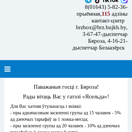
8(01643) 5-82-36-
прыёмная,
115
адзіны
кантакт-цэнтр
brzbox@brz.bujkh.by,
3-67-47-дыспетчар
Бяроза, 4-16-21-
дыспетчар Белаазёрск
Паважаныя госці г. Бяроза!
Рады вітаць Вас у гатэлі «Ясельда»!
Для Вас хатняя ўтульнасць і зніжкі:
- пры адначасовым засяленні групы ад 15 чалавек - 5%
ад дзеючых тарыфаў за 1 ложка-месца;
- пры засяленні групы ад 20 чалавек - 10% ад дзеючых