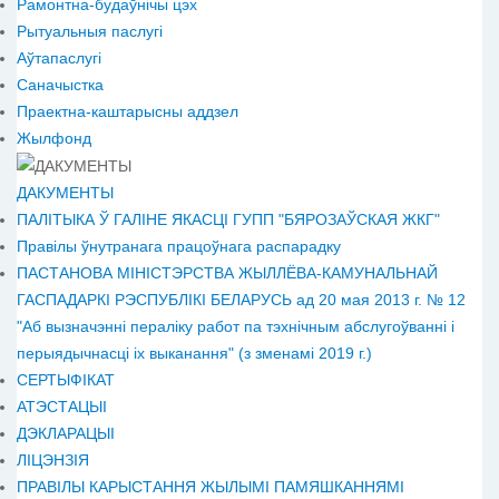
Рамонтна-будаўнічы цэх
Рытуальныя паслугі
Аўтапаслугі
Саначыстка
Праектна-каштарысны аддзел
Жылфонд
ДАКУМЕНТЫ
ПАЛІТЫКА Ў ГАЛІНЕ ЯКАСЦІ ГУПП "БЯРОЗАЎСКАЯ ЖКГ"
Правілы ўнутранага працоўнага распарадку
ПАСТАНОВА МІНІСТЭРСТВА ЖЫЛЛЁВА-КАМУНАЛЬНАЙ
ГАСПАДАРКІ РЭСПУБЛІКІ БЕЛАРУСЬ ад 20 мая 2013 г. № 12
"Аб вызначэнні пераліку работ па тэхнічным абслугоўванні і
перыядычнасці іх выканання" (з зменамі 2019 г.)
СЕРТЫФІКАТ
АТЭСТАЦЫІ
ДЭКЛАРАЦЫІ
ЛІЦЭНЗІЯ
ПРАВІЛЫ КАРЫСТАННЯ ЖЫЛЫМІ ПАМЯШКАННЯМІ