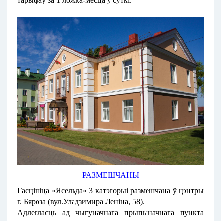
тарыфаў за 1 ложка-месца ў суткі.
РАЗМЕШЧАНЫ
Гасцініца «Ясельда» 3 катэгорыі размешчана ў цэнтры
г. Бяроза (вул.Уладзимира Леніна, 58).
Адлегласць ад чыгуначнага прыпыначнага пункта