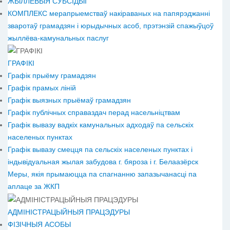
ЖЫЛЛЁВЫЯ СУБСІДЫІ
КОМПЛЕКС мерапрыемстваў накіраваных на папярэджанні
зваротаў грамадзян і юрыдычных асоб, прэтэнзій спажыўцоў
жыллёва-камунальных паслуг
ГРАФІКІ
Графік прыёму грамадзян
Графік прамых ліній
Графік выязных прыёмаў грамадзян
Графік публічных справаздач перад насельніцтвам
Графік вывазу вадкіх камунальных адходаў па сельскіх
населеных пунктах
Графік вывазу смецця па сельскіх населеных пунктах і
індывідуальная жылая забудова г. бяроза і г. Белаазёрск
Меры, якія прымаюцца па спагнанню запазычанасці па
аплаце за ЖКП
АДМІНІСТРАЦЫЙНЫЯ ПРАЦЭДУРЫ
ФІЗІЧНЫЯ АСОБЫ