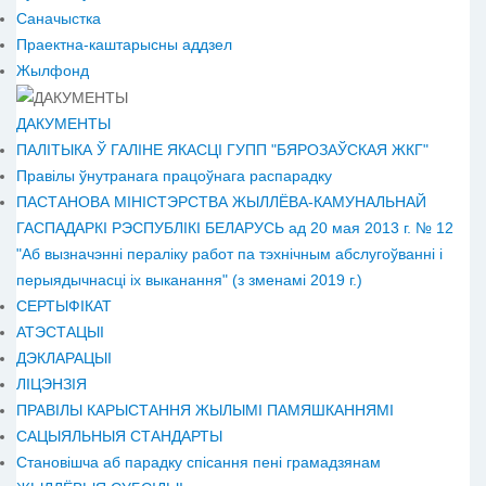
Саначыстка
Праектна-каштарысны аддзел
Жылфонд
ДАКУМЕНТЫ
ПАЛІТЫКА Ў ГАЛІНЕ ЯКАСЦІ ГУПП "БЯРОЗАЎСКАЯ ЖКГ"
Правілы ўнутранага працоўнага распарадку
ПАСТАНОВА МІНІСТЭРСТВА ЖЫЛЛЁВА-КАМУНАЛЬНАЙ
ГАСПАДАРКІ РЭСПУБЛІКІ БЕЛАРУСЬ ад 20 мая 2013 г. № 12
"Аб вызначэнні пераліку работ па тэхнічным абслугоўванні і
перыядычнасці іх выканання" (з зменамі 2019 г.)
СЕРТЫФІКАТ
АТЭСТАЦЫІ
ДЭКЛАРАЦЫІ
ЛІЦЭНЗІЯ
ПРАВІЛЫ КАРЫСТАННЯ ЖЫЛЫМІ ПАМЯШКАННЯМІ
САЦЫЯЛЬНЫЯ СТАНДАРТЫ
Становiшча аб парадку спісання пені грамадзянам