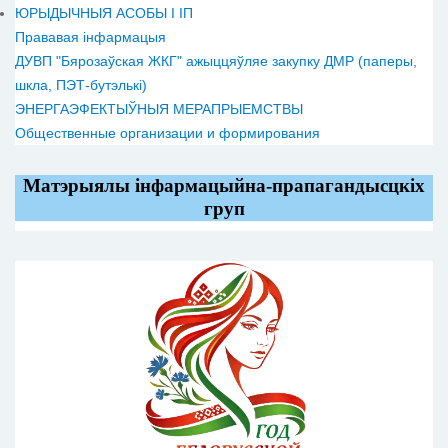
ЮРЫДЫЧНЫЯ АСОБЫ І ІП
Прававая інфармацыя
ДУВП "Бярозаўская ЖКГ" ажыццяўляе закупку ДМР (паперы,
шкла, ПЭТ-бутэлькі)
ЭНЕРГАЭФЕКТЫЎНЫЯ МЕРАПРЫЕМСТВЫ
Общественные организации и формирования
Матэрыялы інфармацыйна-прапагандысцкіх
груп