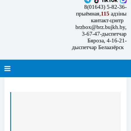
8(01643) 5-82-36-
прыёмная,
115
адзіны
кантакт-цэнтр
brzbox@brz.bujkh.by,
3-67-47-дыспетчар
Бяроза, 4-16-21-
дыспетчар Белаазёрск