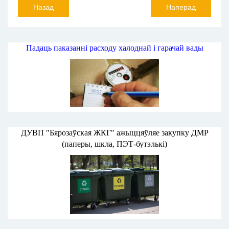
Назад
Наперад
Падаць паказанні расходу халоднай і гарачай вады
ДУВП "Бярозаўская ЖКГ" ажыццяўляе закупку ДМР
(паперы, шкла, ПЭТ-бутэлькі)