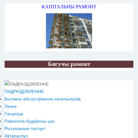
КАПІТАЛЬНЫ РАМОНТ
Бягучы рамонт
ПАДРАЗДЗЯЛЕННЕ
Бытавое абслугоўванне насельніцтва
Лазня
Гасцініца
Рамонтна-будаўнічы цэх
Рытуальныя паслугі
Аўтапаслугі