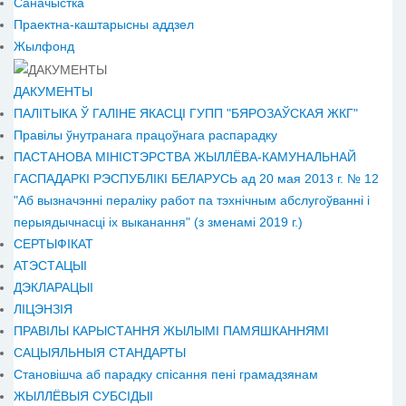
Саначыстка
Праектна-каштарысны аддзел
Жылфонд
ДАКУМЕНТЫ
ПАЛІТЫКА Ў ГАЛІНЕ ЯКАСЦІ ГУПП "БЯРОЗАЎСКАЯ ЖКГ"
Правілы ўнутранага працоўнага распарадку
ПАСТАНОВА МІНІСТЭРСТВА ЖЫЛЛЁВА-КАМУНАЛЬНАЙ
ГАСПАДАРКІ РЭСПУБЛІКІ БЕЛАРУСЬ ад 20 мая 2013 г. № 12
"Аб вызначэнні пераліку работ па тэхнічным абслугоўванні і
перыядычнасці іх выканання" (з зменамі 2019 г.)
СЕРТЫФІКАТ
АТЭСТАЦЫІ
ДЭКЛАРАЦЫІ
ЛІЦЭНЗІЯ
ПРАВІЛЫ КАРЫСТАННЯ ЖЫЛЫМІ ПАМЯШКАННЯМІ
САЦЫЯЛЬНЫЯ СТАНДАРТЫ
Становiшча аб парадку спісання пені грамадзянам
ЖЫЛЛЁВЫЯ СУБСІДЫІ