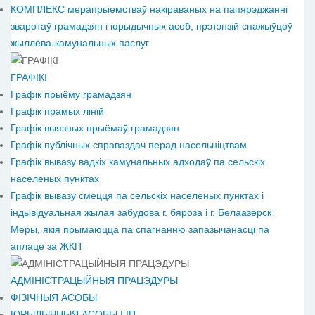
КОМПЛЕКС мерапрыемстваў накіраваных на папярэджанні
зваротаў грамадзян і юрыдычных асоб, прэтэнзій спажыўцоў
жыллёва-камунальных паслуг
ГРАФІКІ
Графік прыёму грамадзян
Графік прамых ліній
Графік выязных прыёмаў грамадзян
Графік публічных справаздач перад насельніцтвам
Графік вывазу вадкіх камунальных адходаў па сельскіх
населеных пунктах
Графік вывазу смецця па сельскіх населеных пунктах і
індывідуальная жылая забудова г. бяроза і г. Белаазёрск
Меры, якія прымаюцца па спагнанню запазычанасці па
аплаце за ЖКП
АДМІНІСТРАЦЫЙНЫЯ ПРАЦЭДУРЫ
ФІЗІЧНЫЯ АСОБЫ
ЮРЫДЫЧНЫЯ АСОБЫ І ІП