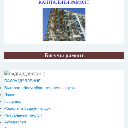
КАПІТАЛЬНЫ РАМОНТ
Бягучы рамонт
ПАДРАЗДЗЯЛЕННЕ
Бытавое абслугоўванне насельніцтва
Лазня
Гасцініца
Рамонтна-будаўнічы цэх
Рытуальныя паслугі
Аўтапаслугі