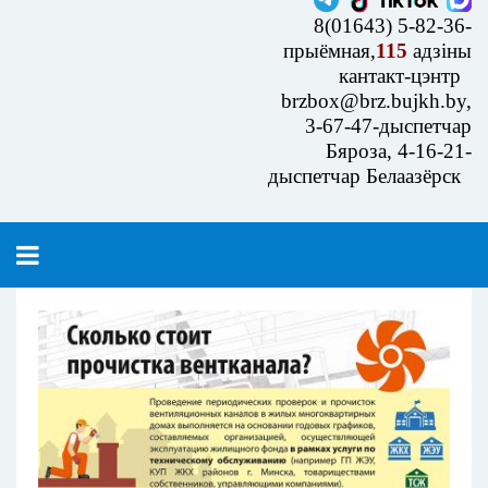
8(01643) 5-82-36-
прыёмная,
115
адзіны
кантакт-цэнтр
brzbox@brz.bujkh.by,
3-67-47-дыспетчар
Бяроза, 4-16-21-
дыспетчар Белаазёрск