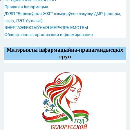
Прававая інфармацыя
ДУВП "Бярозаўская ЖКГ" ажыццяўляе закупку ДМР (паперы,
шкла, ПЭТ-бутэлькі)
ЭНЕРГАЭФЕКТЫЎНЫЯ МЕРАПРЫЕМСТВЫ
Общественные организации и формирования
Матэрыялы інфармацыйна-прапагандысцкіх
груп