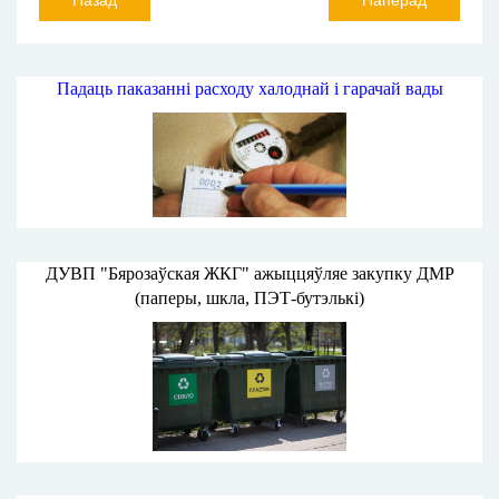
Назад
Наперад
Падаць паказанні расходу халоднай і гарачай вады
ДУВП "Бярозаўская ЖКГ" ажыццяўляе закупку ДМР
(паперы, шкла, ПЭТ-бутэлькі)