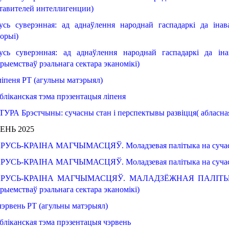
тавителей интеллигенции)
усь суверэнная:
ад аднаўлення
народнай
гаспадаркі
да іна
орыі
)
усь суверэнная:
ад аднаўлення
народнай
гаспадаркі
да ін
рыемстваў
рэальнага
сектара
эканомікі
)
ліпеня РТ (агульны матэрыял)
бліканская
тэма
прэзентацыя
ліпеня
ТУРА
Брэстчыны
: сучасны
стан
і перспектывы
развіцця
( 
абласна
ВЕНЬ
2025
РУСЬ
-КРАІНА МАГЧЫМАСЦЯЎ
. 
Моладзевая
палітыка
на суч
РУСЬ
-КРАІНА МАГЧЫМАСЦЯЎ
. 
Моладзевая
палітыка
на суч
РУСЬ
-КРАІНА МАГЧЫМАСЦЯЎ
. 
МАЛАДЗЁЖНАЯ
ПАЛІТ
рыемстваў рэальнага
сектара
эканомікі
)
чэрвень РТ (агульны матэрыял)
бліканская
тэма
прэзентацыя
чэрвень