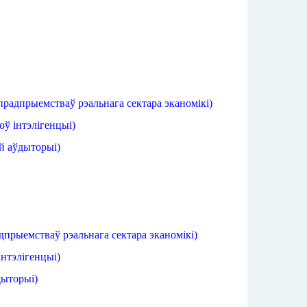
прадпрыемстваў
рэальнага
сектара
эканомікі
)
коў
інтэлігенцыі
)
й
аўдыторыі
)
дпрыемстваў
рэальнага
сектара
эканомікі
)
інтэлігенцыі)
дыторыі)