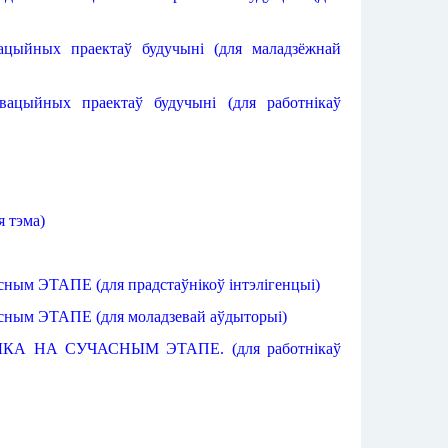
вацыйных
праектаў
будучыні
 (
для маладзёжнай
авацыйных
праектаў
будучыні
 (
для работнікаў
я
тэма
)
асным
ЭТАПЕ
 (
для прадстаўнікоў
інтэлігенцыі)
асным
ЭТАПЕ
 (
для моладзевай
аўдыторыі
)
ЫКА
НА СУЧАСНЫМ
ЭТАПЕ
. 
(для работнікаў