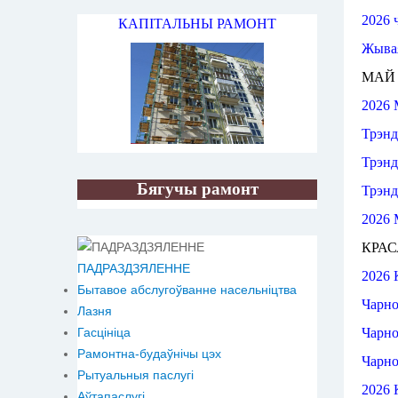
2026 
КАПІТАЛЬНЫ РАМОНТ
Жыва
МАЙ 
2026
Трэн
Трэн
Бягучы рамонт
Трэн
2026 
КРАС
ПАДРАЗДЗЯЛЕННЕ
2026 
Бытавое абслугоўванне насельніцтва
Чарно
Лазня
Чарно
Гасцініца
Рамонтна-будаўнічы цэх
Чарно
Рытуальныя паслугі
2026 
Аўтапаслугі