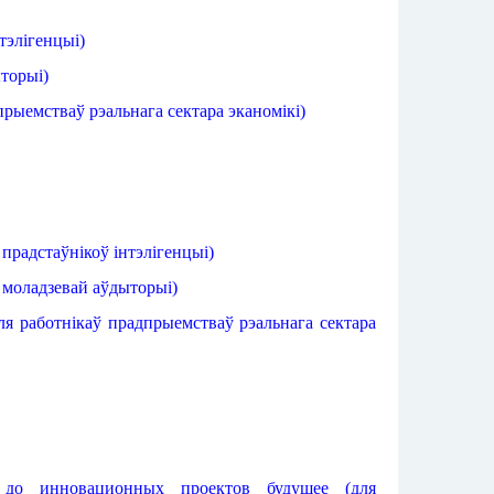
тэлігенцыі)
торыі
)
прыемстваў
рэальнага
сектара
эканомікі
)
 прадстаўнікоў
інтэлігенцыі
)
 моладзевай
аўдыторыі
)
ля работнікаў
прадпрыемстваў
рэальнага
сектара
 до инновационных проектов будущее (для 