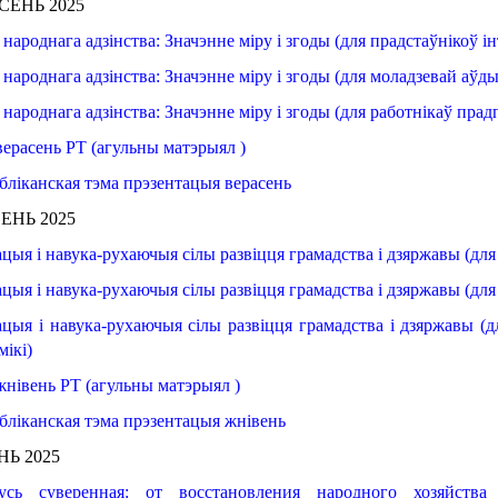
СЕНЬ 2025
 народнага
адзінства
: Значэнне
міру
і
згоды
(для прадстаўнікоў
ін
 народнага
адзінства
: Значэнне
міру
і
згоды
(для моладзевай
аўды
 народнага
адзінства
: Значэнне
міру
і
згоды
(для работнікаў
прад
верасень РТ (агульны матэрыял )
бліканская
тэма
прэзентацыя
верасень
ВЕНЬ
2025
ацыя
і навука
-рухаючыя
сілы
развіцця
грамадства
і дзяржавы (
для
ацыя
і навука
-рухаючыя
сілы
развіцця
грамадства
і
дзяржавы
 (
для
ацыя
і навука
-рухаючыя
сілы
развіцця
грамадства
і дзяржавы (
д
мікі
)
жнівень РТ (агульны матэрыял )
бліканская
тэма
прэзентацыя
жнівень
НЬ 2025
усь суверенная
: от восстановления народного хозяйства