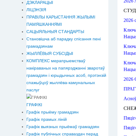
2026
ДЭКЛАРАЦЫІ
ЛІЦЭНЗІЯ
СТУД
ПРАВІЛЫ КАРЫСТАННЯ ЖЫЛЫМІ
2026 
ПАМЯШКАННЯМІ
Ключ
САЦЫЯЛЬНЫЯ СТАНДАРТЫ
Нацыя
Становiшча аб парадку спісання пені
грамадзянам
Ключ
Нацыя
ЖЫЛЛЁВЫЯ СУБСІДЫІ
КОМПЛЕКС мерапрыемстваў
Ключ
накіраваных на папярэджанні зваротаў
Нацыя
грамадзян і юрыдычных асоб, прэтэнзій
2026 
спажыўцоў жыллёва-камунальных
ПРА
паслуг
Асно
ГРАФІКІ
СНЕЖ
Графік прыёму грамадзян
Пяціг
Графік прамых ліній
Графік выязных прыёмаў грамадзян
Пяціг
Графік публічных справаздач перад