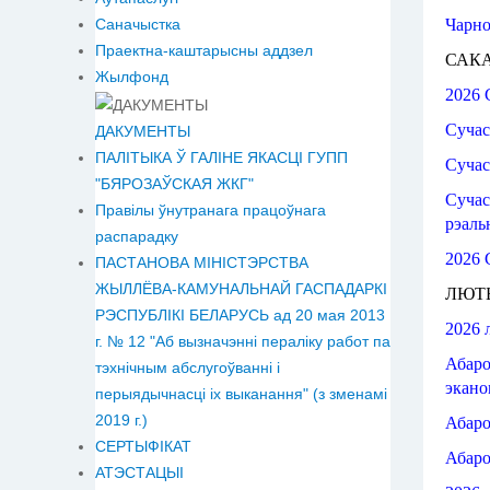
Чарно
Саначыстка
Праектна-каштарысны аддзел
САКА
Жылфонд
2026 
Суча
ДАКУМЕНТЫ
ПАЛІТЫКА Ў ГАЛІНЕ ЯКАСЦІ ГУПП
Суча
"БЯРОЗАЎСКАЯ ЖКГ"
Суча
Правілы ўнутранага працоўнага
рэаль
распарадку
2026 
ПАСТАНОВА МІНІСТЭРСТВА
ЖЫЛЛЁВА-КАМУНАЛЬНАЙ ГАСПАДАРКІ
ЛЮТЫ
РЭСПУБЛІКІ БЕЛАРУСЬ ад 20 мая 2013
2026 
г. № 12 "Аб вызначэнні пераліку работ па
Абаро
тэхнічным абслугоўванні і
экано
перыядычнасці іх выканання" (з зменамі
2019 г.)
Абаро
СЕРТЫФІКАТ
Абаро
АТЭСТАЦЫІ