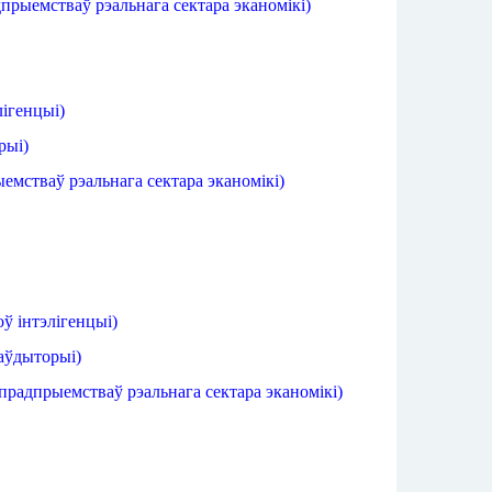
дпрыемстваў
рэальнага
сектара
эканомікі
)
лігенцыі
)
рыі
)
ыемстваў
рэальнага
сектара
эканомікі
)
оў
інтэлігенцыі
)
аўдыторыі
)
прадпрыемстваў
рэальнага
сектара
эканомікі
)