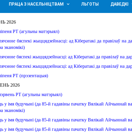
ПРАЦА З НАСЕЛЬНІЦТВАМ
ЛЬГОТЫ
ДАВЕДКІ
НЬ
2026
ліпеня РТ (
агульны
матэрыял
)
пячэнне
бяспекі жыццядзейнасці
: ад Кібератакі
да правілаў
на д
ра
эканомікі
)
пячэнне
бяспекі жыццядзейнасці
: ад Кібератакі
да правілаў
на да
пячэнне
бяспекі жыццядзейнасці
: ад Кібератакі
да правілаў
на да
ліпеня
РТ
(прэзентацыя)
ВЕНЬ
2026
чэрвень РТ (агульны матэрыял)
ць
у імя будучыні
 (
да 85
-й гадавіны
пачатку
Вялікай
Айчыннай
в
ра
эканомікі
)
ць
у імя будучыні
 (
да 85
-й гадавіны
пачатку
Вялікай
Айчыннай
в
ць
у імя будучыні
 (
да 85
-й гадавіны
пачатку
Вялікай
Айчыннай
в