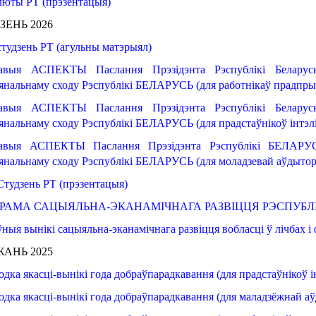
 люты
РТ
(прэзентацыя)
ЗЕНЬ 2026
студзень РТ (агульны матэрыял)
авыя
АСПЕКТЫ
Паслання
Прэзідэнта
Рэспублікі Белар
нальнаму сходу Рэспублікі БЕЛАРУСЬ (для работнікаў прадпрыем
авыя
АСПЕКТЫ
Паслання
Прэзідэнта
Рэспублікі Белар
нальнаму сходу Рэспублікі БЕЛАРУСЬ (для прадстаўнікоў інтэл
авыя
АСПЕКТЫ
Паслання
Прэзідэнта
Рэспублікі БЕЛАРУ
нальнаму сходу Рэспублікі БЕЛАРУСЬ (для моладзевай аўдытор
Студзень РТ (прэзентацыя)
ГРАМА САЦЫЯЛЬНА
-ЭКАНАМІЧНАГА
РАЗВІЦЦЯ
РЭСПУБЛІ
ўныя
вынікі
сацыяльна
-эканамічнага
развіцця
вобласці
ў лічбах
і
АНЬ 2025
одка
якасці
-вынікі года добраўпарадкавання (
для прадстаўнікоў
і
одка
якасці
-вынікі года добраўпарадкавання (
для маладзёжнай
аў