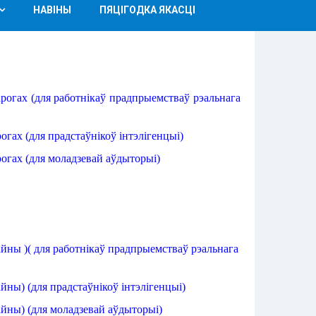
НАВІНЫ
ПЯЦІГОДКА ЯКАСЦІ
арогах
 (
для работнікаў
прадпрыемстваў
рэальнага
рогах
 (
для прадстаўнікоў
інтэлігенцыі
)
рогах
 (
для моладзевай
аўдыторыі
)
айны
 )( 
для работнікаў
прадпрыемстваў
рэальнага
айны
) (
для прадстаўнікоў
інтэлігенцыі
)
айны
) (
для моладзевай
аўдыторыі
)