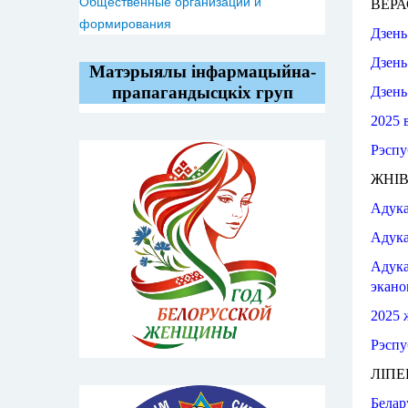
Общественные организации и
ВЕРА
формирования
Дзень
Дзень
Матэрыялы інфармацыйна-
прапагандысцкіх груп
Дзень
2025 
Рэспу
ЖНІ
Адук
Адук
Адук
экано
2025 
Рэспу
ЛІПЕ
Белар