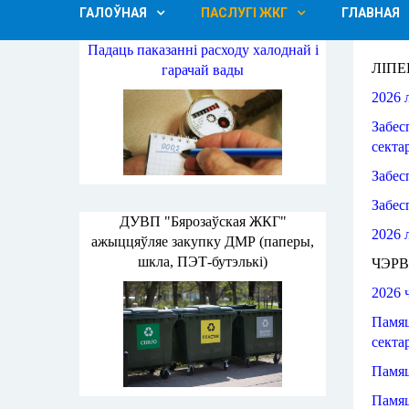
ГАЛОЎНАЯ
ПАСЛУГІ ЖКГ
ГЛАВНАЯ
Падаць паказанні расходу халоднай і
ЛІПЕ
гарачай вады
2026 
Забес
секта
Забес
Забес
ДУВП "Бярозаўская ЖКГ"
2026 
ажыццяўляе закупку ДМР (паперы,
шкла, ПЭТ-бутэлькі)
ЧЭР
2026 
Памя
секта
Памя
Памя