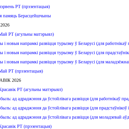
чэрвень РТ (прэзентацыя)
я
памяць
Берасцейшчыны
2026
 Май
РТ (
агульны
матэрыял
)
ды
і новыя
напрамкі
развіцця
турызму
ў Беларусі
 (
для работнікаў
ды
і новыя
напрамкі
развіцця
турызму
ў Беларусі
 (
для прадстаўні
ды
і новыя
напрамкі
развіцця
турызму
ў Беларусі
 (
для маладзёжна
Май РТ (прэзентацыя)
АВІК 2026
Красавік РТ (агульны матэрыял)
быль:
ад адраджэння
да ўстойлівага
развіцця
 (
для работнікаў
пра
быль:
ад адраджэння
да ўстойлівага
развіцця
 (
для прадстаўнікоў
быль: ад адраджэння да ўстойлівага развіцця (для моладзевай аў
Красавік
РТ
(прэзентацыя)