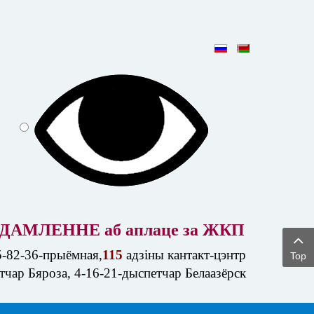
ДАМЛЕННЕ аб аплаце за ЖКП
5-82-36-прыёмная,
115
адзіны кантакт-цэнтр
Top
етчар Бяроза, 4-16-21-дыспетчар Белаазёрск