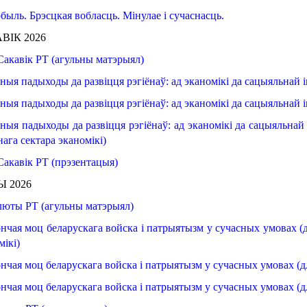
быль. Брэсцкая вобласць. Мінулае і сучаснасць.
ВІК 2026
Сакавік
РТ (
агульны
матэрыял
)
сныя
падыходы
да развіцця
рэгіёнаў
: 
ад эканомікі
да сацыяльнай
сныя
падыходы
да развіцця
рэгіёнаў
: 
ад эканомікі
да сацыяльнай
сныя
падыходы
да развіцця
рэгіёнаў
: ад эканомікі
да сацыяльнай
нага
сектара
эканомікі
)
Сакавік РТ (прэзентацыя)
 2026
люты РТ (
агульны
матэрыял
)
нчая
моц
беларускага
войска
і патрыятызм у сучасных умовах (
мікі
)
нчая
моц
беларускага
войска
і патрыятызм у сучасных умовах (
д
нчая
моц
беларускага
войска
і патрыятызм у сучасных умовах (
д