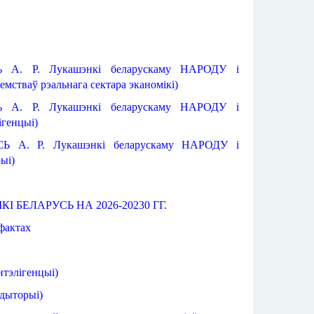
усь А. Р. Лукашэнкі беларускаму НАРОДУ і 
стваў рэальнага сектара эканомікі)
усь А. Р. Лукашэнкі беларускаму НАРОДУ і 
ігенцыі)
СЬ А. Р. Лукашэнкі беларускаму НАРОДУ і 
ыі)
КІ
БЕЛАРУСЬ
НА
2026-20230 ГГ.
фактах
нтэлігенцыі
)
дыторыі
)