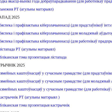
одка
якасці
-вынікі года добраўпарадкавання (
для работнікаў
пра
сьнежня РТ (агульны матэрыял)
АПАД 2025
бяспека
і прафілактыка
кіберзлачыннасці
 (
для прадстаўнікоў
інтэ
бяспека
і прафілактыка
кіберзлачыннасці
 (
для моладзевай
аўдыто
бяспека
і прафілактыка
кіберзлачыннасці
 (
для работнікаў
прадпр
лістапада РТ (агульны матэрыял)
бліканская
тэма
прэзентацыя
лістапада
РЫЧНІК 2025
сямейных
каштоўнасцяў
у сучасным
грамадстве
 (
для прадстаўнік
сямейных каштоўнасцяў
у сучасным
грамадстве
 (
для моладзевай
сямейных каштоўнасцяў у сучасным грамадстве (
для работнікаў
кастрычнік РТ (агульны матэрыял )
бліканская
тэма
прэзентацыя
кастрычнік