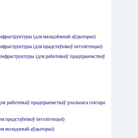
інфраструктуры
 (
для маладзёжнай
аўдыторыі
)
інфраструктуры
 (
для прадстаўнікоў
інтэлігенцыі
)
інфраструктуры
 (
для работнікаў
прадпрыемстваў
для работнікаў
прадпрыемстваў
рэальнага
сектара
ля прадстаўнікоў
інтэлігенцыі
)
ля моладзевай
аўдыторыі
)