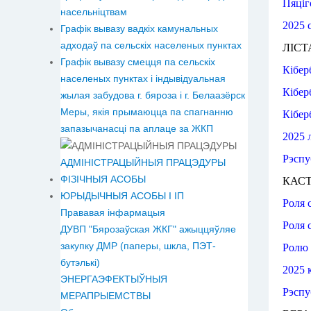
Пяціг
насельніцтвам
2025 
Графік вывазу вадкіх камунальных
адходаў па сельскіх населеных пунктах
ЛІСТ
Графік вывазу смецця па сельскіх
Кібер
населеных пунктах і індывідуальная
Кібер
жылая забудова г. бяроза і г. Белаазёрск
Меры, якія прымаюцца па спагнанню
Кібер
запазычанасці па аплаце за ЖКП
2025 
Рэспу
АДМІНІСТРАЦЫЙНЫЯ ПРАЦЭДУРЫ
ФІЗІЧНЫЯ АСОБЫ
КАСТ
ЮРЫДЫЧНЫЯ АСОБЫ І ІП
Роля
Прававая інфармацыя
Роля
ДУВП "Бярозаўская ЖКГ" ажыццяўляе
закупку ДМР (паперы, шкла, ПЭТ-
Ролю 
бутэлькі)
2025 
ЭНЕРГАЭФЕКТЫЎНЫЯ
Рэспу
МЕРАПРЫЕМСТВЫ