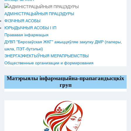
АДМІНІСТРАЦЫЙНЫЯ ПРАЦЭДУРЫ
ФІЗІЧНЫЯ АСОБЫ
ЮРЫДЫЧНЫЯ АСОБЫ І ІП
Прававая інфармацыя
ДУВП "Бярозаўская ЖКГ" ажыццяўляе закупку ДМР (паперы,
шкла, ПЭТ-бутэлькі)
ЭНЕРГАЭФЕКТЫЎНЫЯ МЕРАПРЫЕМСТВЫ
Общественные организации и формирования
Матэрыялы інфармацыйна-прапагандысцкіх
груп