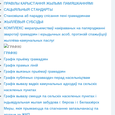
ПРАВІЛЫ КАРЫСТАННЯ ЖЫЛЫМІ ПАМЯШКАННЯМІ
САЦЫЯЛЬНЫЯ СТАНДАРТЫ
Становiшча аб парадку спісання пені грамадзянам
ЖЫЛЛЁВЫЯ СУБСІДЫІ
КОМПЛЕКС мерапрыемстваў накіраваных на папярэджанні
зваротаў грамадзян і юрыдычных асоб, прэтэнзій спажыўцоў
жыллёва-камунальных паслуг
ГРАФІКІ
Графік прыёму грамадзян
Графік прамых ліній
Графік выязных прыёмаў грамадзян
Графік публічных справаздач перад насельніцтвам
Графік вывазу вадкіх камунальных адходаў па сельскіх
населеных пунктах
Графік вывазу смецця па сельскіх населеных пунктах і
індывідуальная жылая забудова г. бяроза і г. Белаазёрск
Меры, якія прымаюцца па спагнанню запазычанасці па
аплаце за ЖКП