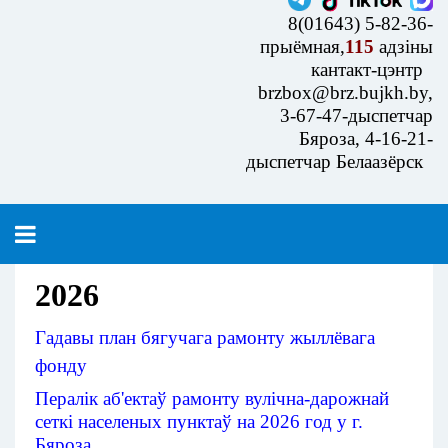
8(01643) 5-82-36-
прыёмная,
115
адзіны
кантакт-цэнтр
brzbox@brz.bujkh.by,
3-67-47-дыспетчар
Бяроза, 4-16-21-
дыспетчар Белаазёрск
2026
Гадавы
план
бягучага
рамонту
жыллёвага
фонду
Пералік
аб'ектаў
рамонту
вулічна
-дарожнай
сеткі
населеных
пунктаў
на 2026 год у г. 
Бяроза