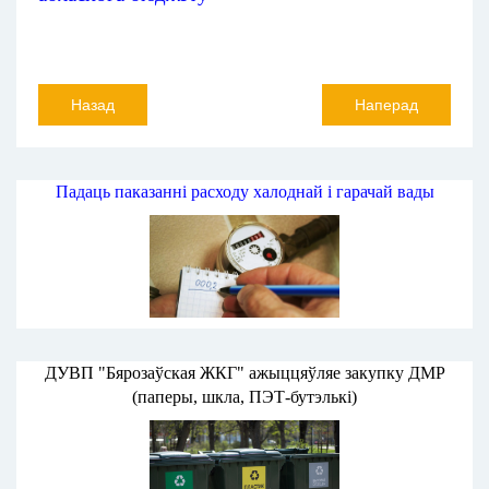
Назад
Наперад
Падаць паказанні расходу халоднай і гарачай вады
ДУВП "Бярозаўская ЖКГ" ажыццяўляе закупку ДМР
(паперы, шкла, ПЭТ-бутэлькі)