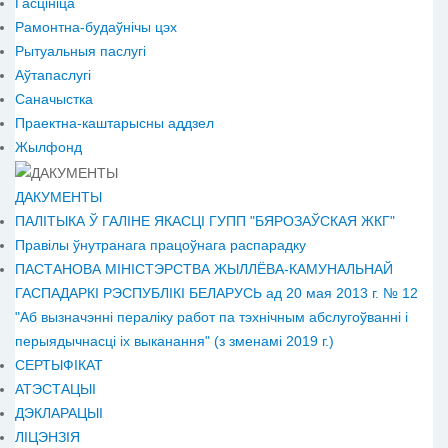
Гасцініца
Рамонтна-будаўнічы цэх
Рытуальныя паслугі
Аўтапаслугі
Саначыстка
Праектна-каштарысны аддзел
Жылфонд
ДАКУМЕНТЫ
ПАЛІТЫКА Ў ГАЛІНЕ ЯКАСЦІ ГУПП "БЯРОЗАЎСКАЯ ЖКГ"
Правілы ўнутранага працоўнага распарадку
ПАСТАНОВА МІНІСТЭРСТВА ЖЫЛЛЁВА-КАМУНАЛЬНАЙ
ГАСПАДАРКІ РЭСПУБЛІКІ БЕЛАРУСЬ ад 20 мая 2013 г. № 12
"Аб вызначэнні пераліку работ па тэхнічным абслугоўванні і
перыядычнасці іх выканання" (з зменамі 2019 г.)
СЕРТЫФІКАТ
АТЭСТАЦЫІ
ДЭКЛАРАЦЫІ
ЛІЦЭНЗІЯ