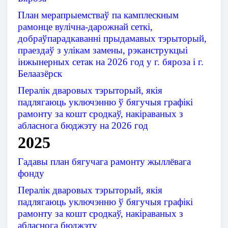
План
мерапрыемстваў
па камплескным
рамонце
вулічна
-дарожнай
сеткі
, 
добраўпарадкаванні
прыдамавых тэрыторый
, 
праездаў
з улікам замены
, рэканструкцыі
інжынерных
сетак
на 2026
год
у г. бяроза
і г. 
Белаазёрск
Пералік
дваровых
тэрыторый
, якія 
падлягаюць
уключэнню
ў бягучыя
графікі
рамонту
за кошт сродкаў
, накіраваных
з 
абласнога
бюджэту
на 2026
год
2025
Гадавы
план
бягучага
рамонту
жыллёвага
фонду
Пералік
дваровых
тэрыторый
, якія 
падлягаюць
уключэнню
ў бягучыя
графікі
рамонту
за кошт сродкаў
, накіраваных
з 
абласнога
бюджэту