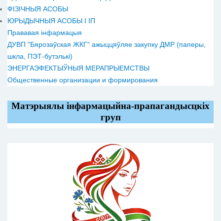
ФІЗІЧНЫЯ АСОБЫ
ЮРЫДЫЧНЫЯ АСОБЫ І ІП
Прававая інфармацыя
ДУВП "Бярозаўская ЖКГ" ажыццяўляе закупку ДМР (паперы,
шкла, ПЭТ-бутэлькі)
ЭНЕРГАЭФЕКТЫЎНЫЯ МЕРАПРЫЕМСТВЫ
Общественные организации и формирования
Матэрыялы інфармацыйна-прапагандысцкіх
груп