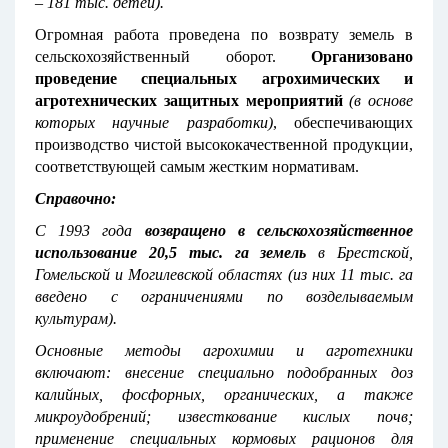
– 181 тыс. детей).
Огромная работа проведена по возврату земель в
сельскохозяйственный оборот.
О
рганизовано
проведение специальных агрохимических и
агротехнических защитных мероприятий
(в основе
которых научные разработки)
, обеспечивающих
производство чистой высококачественной продукции,
соответствующей самым жестким нормативам.
Справочно:
С 1993 года
возвращено в сельскохозяйственное
использование 20,5 тыс. га земель
в Брестской,
Гомельской и Могилевской областях (из них 11 тыс. га
введено с ограничениями по возделываемым
культурам).
Основные методы агрохимии и агротехники
включают: внесение специально подобранных доз
калийных, фосфорных, органических, а также
микроудобрений; известкование кислых почв;
применение специальных кормовых рационов для