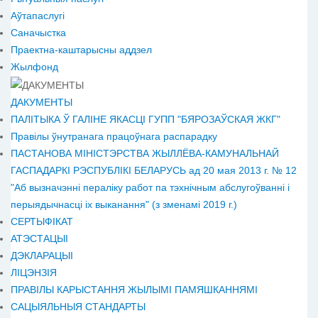
Аўтапаслугі
Саначыстка
Праектна-каштарысны аддзел
Жылфонд
ДАКУМЕНТЫ
ПАЛІТЫКА Ў ГАЛІНЕ ЯКАСЦІ ГУПП "БЯРОЗАЎСКАЯ ЖКГ"
Правілы ўнутранага працоўнага распарадку
ПАСТАНОВА МІНІСТЭРСТВА ЖЫЛЛЁВА-КАМУНАЛЬНАЙ
ГАСПАДАРКІ РЭСПУБЛІКІ БЕЛАРУСЬ ад 20 мая 2013 г. № 12
"Аб вызначэнні пераліку работ па тэхнічным абслугоўванні і
перыядычнасці іх выканання" (з зменамі 2019 г.)
СЕРТЫФІКАТ
АТЭСТАЦЫІ
ДЭКЛАРАЦЫІ
ЛІЦЭНЗІЯ
ПРАВІЛЫ КАРЫСТАННЯ ЖЫЛЫМІ ПАМЯШКАННЯМІ
САЦЫЯЛЬНЫЯ СТАНДАРТЫ