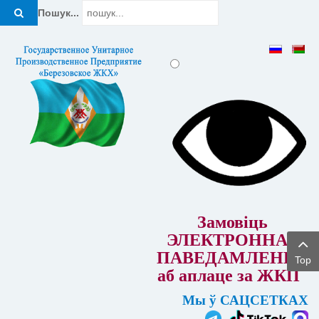
Пошук...
Замовіць
ЭЛЕКТРОННАЕ
ПАВЕДАМЛЕННЕ
Top
аб аплаце за ЖКП
Мы ў САЦСЕТКАХ