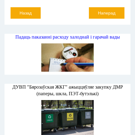
Назад
Наперад
Падаць паказанні расходу халоднай і гарачай вады
ДУВП "Бярозаўская ЖКГ" ажыццяўляе закупку ДМР
(паперы, шкла, ПЭТ-бутэлькі)