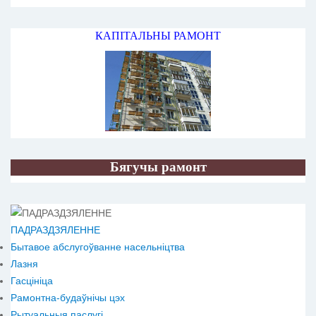
КАПІТАЛЬНЫ РАМОНТ
Бягучы рамонт
ПАДРАЗДЗЯЛЕННЕ
Бытавое абслугоўванне насельніцтва
Лазня
Гасцініца
Рамонтна-будаўнічы цэх
Рытуальныя паслугі