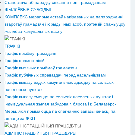
Становiшча аб парадку спісання пені грамадзянам
ЖЫЛЛЁВЫЯ СУБСІДЫІ
КОМПЛЕКС мерапрыемстваў накіраваных на папярэджанні
зваротаў грамадзян і юрыдычных асоб, прэтэнзій спажыўцоў
жыллёва-камунальных паслуг
ГРАФІКІ
Графік прыёму грамадзян
Графік прамых ліній
Графік выязных прыёмаў грамадзян
Графік публічных справаздач перад насельніцтвам
Графік вывазу вадкіх камунальных адходаў па сельскіх
населеных пунктах
Графік вывазу смецця па сельскіх населеных пунктах і
індывідуальная жылая забудова г. бяроза і г. Белаазёрск
Меры, якія прымаюцца па спагнанню запазычанасці па
аплаце за ЖКП
АДМІНІСТРАЦЫЙНЫЯ ПРАЦЭДУРЫ