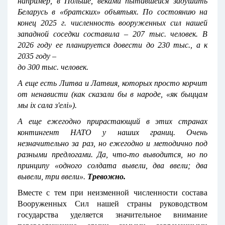
например, в Польше, веками пытавшейся задушить
Беларусь в «братских» объятьях. По состоянию на
конец 2025 г. численность вооруженных сил нашей
западной соседки составила – 207 тыс. человек. В
2026 году ее планируется довести до 230 тыс., а к
2035 году –
до 300 тыс. человек.
А еще есть Литва и Латвия, которых просто корчит
от ненависти (как сказали бы в народе, «як быццам
мы
i
х сала з
'
ел
i
»).
А еще ежегодно прирастающий в этих странах
контингент НАТО у наших границ. Очень
незначительно за раз, но ежегодно и методично под
разными предлогами. Да, что-то выводится, но по
принципу «одного солдата вывели, два ввели; два
вывели, три ввели».
Тревожно.
Вместе с тем при неизменной численности состава
Вооруженных Сил нашей страны руководством
государства уделяется значительное внимание