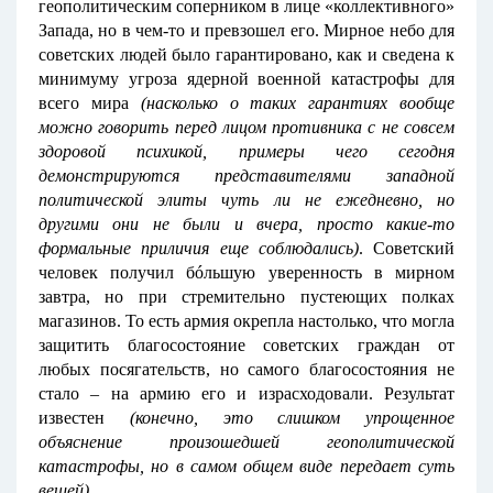
геополитическим соперником в лице «коллективного»
Запада, но в чем-то и превзошел его. Мирное небо для
советских людей было гарантировано, как и сведена к
минимуму угроза ядерной военной катастрофы для
всего мира
(насколько о таких гарантиях вообще
можно говорить перед лицом противника с не совсем
здоровой психикой, примеры чего сегодня
демонстрируются представителями западной
политической элиты чуть ли не ежедневно, но
другими они не были и вчера, просто какие-то
формальные приличия еще соблюдались)
. Советский
человек получил бóльшую уверенность в мирном
завтра, но при стремительно пустеющих полках
магазинов. То есть армия окрепла настолько, что могла
защитить благосостояние советских граждан от
любых посягательств, но самого благосостояния не
стало – на армию его и израсходовали. Результат
известен
(конечно, это слишком упрощенное
объяснение произошедшей геополитической
катастрофы, но в самом общем виде передает суть
вещей)
.