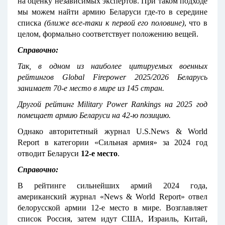
на оценку независимых экспертов. При таком подходе
мы можем найти армию Беларуси где-то в середине
списка
(ближе все-таки к первой его половине)
, что в
целом, формально соответствует положению вещей.
Справочно:
Так, в одном из наиболее цитируемых военных
рейтингов
Global
Firepower
2025/2026 Беларусь
занимает 70-е место в мире из 145 стран.
Другой рейтинг
Military
Power
Rankings
на 2025 год
помещает армию Беларуси на 42-ю позицию.
Однако авторитетный журнал U.S.News & World
Report в категории «Сильная армия» за 2024 год
отводит Беларуси
12-е место
.
Справочно:
В рейтинге сильнейших армий 2024 года,
американский журнал «News & World Report» отвел
белорусской армии 12-е место в мире. Возглавляет
список Россия, затем идут США, Израиль, Китай,