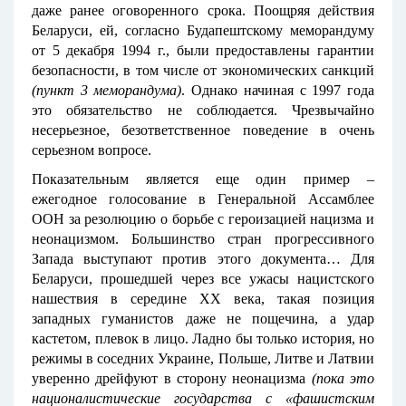
даже ранее оговоренного срока. Поощряя действия
Беларуси, ей, согласно Будапештскому меморандуму
от 5 декабря 1994 г., были предоставлены гарантии
безопасности, в том числе от экономических санкций
(пункт 3 меморандума)
. Однако начиная с 1997 года
это обязательство не соблюдается. Чрезвычайно
несерьезное, безответственное поведение в очень
серьезном вопросе.
Показательным является еще один пример –
ежегодное голосование в Генеральной Ассамблее
ООН за резолюцию о борьбе с героизацией нацизма и
неонацизмом. Большинство стран прогрессивного
Запада выступают против этого документа… Для
Беларуси, прошедшей через все ужасы нацистского
нашествия в середине XX века, такая позиция
западных гуманистов даже не пощечина, а удар
кастетом, плевок в лицо. Ладно бы только история, но
режимы в соседних Украине, Польше, Литве и Латвии
уверенно дрейфуют в сторону неонацизма
(пока это
националистические государства с «фашистским