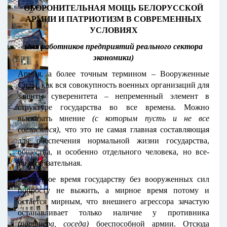
ОБОРОНИТЕЛЬНАЯ МОЩЬ БЕЛОРУССКОЙ
АРМИИ И ПАТРИОТИЗМ В СОВРЕМЕННЫХ
УСЛОВИЯХ
(для работников предприятий реального сектора
экономики)
Армия, а более точным термином – Вооруженные
Силы, как вся совокупность военных организаций для
защиты суверенитета – непременный элемент в
структуре государства во все времена. Можно
высказать мнение
(с которым пусть и не все
согласятся)
, что это не самая главная составляющая
для обеспечения нормальной жизни государства,
общества, и особенно отдельного человека, но все-
таки обязательная.
В военное время государству без вооруженных сил
попросту не выжить, а мирное время потому и
остается мирным, что внешнего агрессора зачастую
останавливает только наличие у противника
(партнера, соседа)
боеспособной армии. Отсюда