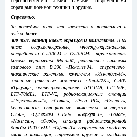
перевооружению армии самыми современными
образцами военной техники и оружия.
Справочно:
За последние пять лет закуплено и поставлено в
войска
более
300 тыс. единиц новых образцов и комплектов
. В их
числе сверхманевренные, многофункциональные
истребители Су-30СМ и Су-30СМ2, транспортно-
боевые вертолеты Ми-35М, реактивные системы
залпового огня В-300 «Полонез-М», оперативно-
тактические ракетные комплексы «Искандер-М»,
зенитные ракетные комплексы «Тор-М2К», С-400
«Триумф», бронетранспортеры БТР-82А, БТР-80К,
БТР-70МБ1, БТР-V2, радиолокационные станции
«Поротивник-Г», «Сопка», «Роса РБ», «Восток»,
беспилотные авиационные комплексы «Суперкам
С350», «Суперкам С150», «Беркут-3», «Болас»,
«Кастет», «Овод», станции радиоэлектронной
борьбы Р-934УМ2, «Сфера-Т», современные средства
связи и навигации, стрелковое оружие и средства