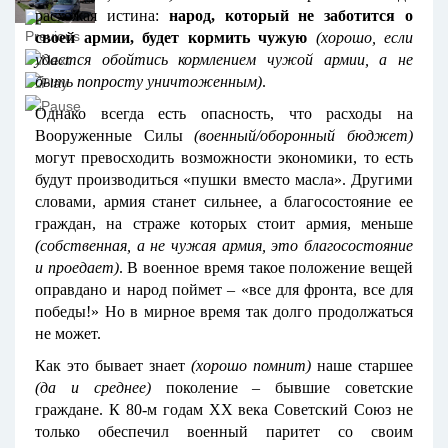
расхожая истина:
народ, который не заботится о
своей армии, будет кормить чужую
(хорошо, если
удастся обойтись кормлением чужой армии, а не
быть попросту уничтоженным)
.
Однако всегда есть опасность, что расходы на
Вооруженные Силы
(военный/оборонный бюджет)
могут превосходить возможности экономики, то есть
будут производиться «пушки вместо масла». Другими
словами, армия станет сильнее, а благосостояние ее
граждан, на страже которых стоит армия, меньше
(собственная, а не чужая армия, это благосостояние
и проедает)
. В военное время такое положение вещей
оправдано и народ поймет – «все для фронта, все для
победы!» Но в мирное время так долго продолжаться
не может.
Как это бывает знает
(хорошо помнит)
наше старшее
(да и среднее)
поколение – бывшие советские
граждане. К 80-м годам XX века Советский Союз не
только обеспечил военный паритет со своим