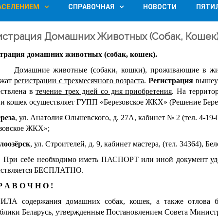
НАСЕЛЕНИЕМ
СПРАВОЧНАЯ
НОВОСТИ
ПЯТИ
истрация Домашних Животных (собак, Кошек)
трация домашних животных (собак, кошек).
ашние животные (собаки, кошки), проживающие в жилы
ежат
регистрации с трехмесячного возраста
.
Регистрация
вышеу
ствлена в
течение трех дней со дня приобретения
. На террито
 и кошек осуществляет ГУПП «Березовское ЖКХ» (Решение Березо
реза
, ул. Анатолия Ольшевского, д. 27А, кабинет № 2 (тел. 4-1
зовское ЖКХ»;
елоозёрск
, ул. Строителей, д. 9, кабинет мастера, (тел. 34364),
себе необходимо иметь ПАСПОРТ или иной документ удост
ествляется БЕСПЛАТНО.
 А В О Ч Н О !
ИЛА содержания домашних собак, кошек, а также отлова б
блики Беларусь, утвержденные Постановлением Совета Министр