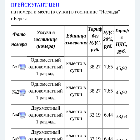
ПРЕЙСКУРАНТ ЦЕН
на номера и места (в сутки) в гостинице "Ясельда"
г.Береза
Тариф
Тариф
Услуги в
НДС
Фото
Единица
без
с
гостинице
20%,
измерения
НДС,
номера
НДС,
(номера)
руб.
руб.
руб.
Одноместный
к/место в
№1
однокомнатный
38,27
7,65
45,92
сутки
1 разряда
Одноместный
к/место в
однокомнатный
38,27
7,65
№2
45,92
сутки
1 разряда
Двухместный
к/место в
№4
однокомнатный
32,19
6,44
38,63
сутки
1 разряда
Двухместный
к/место в
№5
однокомнатный
32,19
6,44