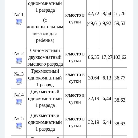
однокомнатный
1 разряда
42,72
8,54
51,26
№11
к/место в
(с
сутки
(49,61)
9,92
59,53
дополнительным
местом для
ребенка)
Одноместный
№12
к/место в
двухкомнатный
86,35
17,27
103,62
сутки
высшего разряда
Трехместный
№13
к/место в
однокомнатный
30,64
6,13
36,77
сутки
1 разряд
Двухместный
№14
к/место в
однокомнатный
32,19
6,44
38,63
сутки
1 разряда
Двухместный
№15
к/место в
однокомнатный
32,19
6,44
38,63
сутки
1 разряда