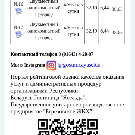
Двухместный
№16
к/место в
однокомнатный
32,19
6,44
38,63
сутки
1 разряда
Двухместный
№17
к/место в
однокомнатный
32,19
6,44
38,63
сутки
1 разряда
Контактный телефон 8
(01643) 4-28-87
@
gostinicayaselda
Мы в Instagram
Портал рейтинговой оценки качества оказания
услуг и административных процедур
организациями Республики
Беларусь.
Гостиница "Ясельда".
Государственное унитарное производственное
предприятие "Березовское ЖКХ"