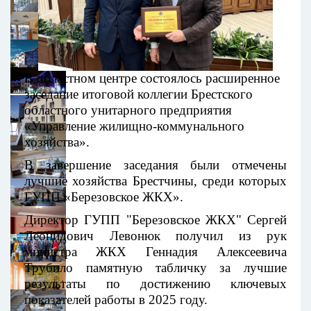
В областном центре состоялось расширенное
заседание итоговой коллегии Брестского
областного унитарного предприятия
«Управление жилищно-коммунального
хозяйства».
В завершение заседания были отмечены
лучшие хозяйства Брестчины, среди которых
ГУПП «Березовское ЖКХ».
Директор ГУПП "Березовское ЖКХ" Сергей
Леонидович Левонюк получил из рук
министра ЖКХ Геннадия Алексеевича
Трубило памятную табличку за лучшие
результаты по достижению ключевых
показателей работы в 2025 году.