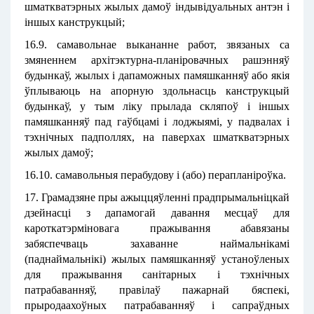
шматкватэрных жылых дамоў індывідуальных антэн і
іншых канструкцый;
16.9. самавольнае выкананне работ, звязаных са
змяненнем архітэктурна-планіровачных рашэнняў
будынкаў, жылых і дапаможных памяшканняў або якія
ўплываюць на апорную здольнасць канструкцый
будынкаў, у тым ліку прылада скляпоў і іншых
памяшканняў пад гаўбцамі і лоджыямі, у падвалах і
тэхнічных падполлях, на паверхах шматкватэрных
жылых дамоў;
16.10. самавольныя перабудову і (або) перапланіроўка.
17. Грамадзяне пры ажыццяўленні прадпрымальніцкай
дзейнасці з дапамогай давання месцаў для
кароткатэрміновага пражывання абавязаны
забяспечваць захаванне наймальнікамі
(паднаймальнікі) жылых памяшканняў устаноўленых
для пражывання санітарных і тэхнічных
патрабаванняў, правілаў пажарнай бяспекі,
прыродаахоўных патрабаванняў і сапраўдных