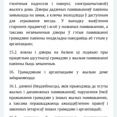
тэхнічныя падполля і паверхі, электрашчытавой)
жылога дома. Дзверы дадзеных памяшканняў павінны
замыкацца на замак, а ключы знаходзіцца ў даступным
для атрымання месцы. У выпадку выяўлення
старонніх прадметаў і асоб у названых памяшканнях, а
таксама незачыненыя дзверы ў гэтыя памяшканні
грамадзяне павінны неадкладна паведаміць аб гэтым у
арганізацыю;
15.2. вокны і дзверы на балкон ці лоджыю пры
працяглым адсутнасці грамадзян у жылым памяшканні
павінны быць зачыненыя.
16. Грамадзянам і арганізацыям у жылым доме
забараняюцца:
16.1. дзеянні (бяздзейнасць), якія прыводзяць да псуты
жылых і дапаможных памяшканняў, парушэння ўмоў
пражывання грамадзян у іншых жылых памяшканнях,
а таксама перашкаджаюць ажыццяўленню правоў і
законных інтарэсаў іншых грамадзян і арганізацый;