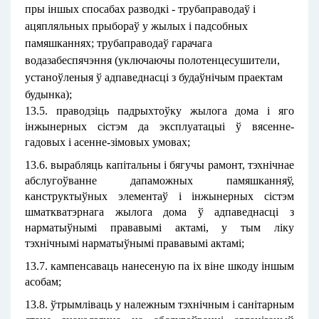
пры іншых спосабах разводкі - трубаправодаў і
ацяпляльных прыбораў у жылых і падсобных
памяшканнях; трубаправодаў гарачага
водазабеспячэння (уключаючы полотенцесушители,
устаноўленыя ў адпаведнасцi з будаўнічым праектам
будынка);
13.5. праводзіць падрыхтоўку жылога дома і яго
інжынерных сістэм да эксплуатацыі ў вясенне-
гадовых і асенне-зімовых умовах;
13.6. вырабляць капітальны і бягучы рамонт, тэхнічнае
абслугоўванне дапаможных памяшканняў,
канструктыўных элементаў і інжынерных сістэм
шматкватэрнага жылога дома ў адпаведнасці з
нарматыўнымі прававымі актамі, у тым ліку
тэхнічнымі нарматыўнымі прававымі актамі;
13.7. кампенсаваць нанесеную па іх віне шкоду іншым
асобам;
13.8. ўтрымліваць у належным тэхнічным і санітарным