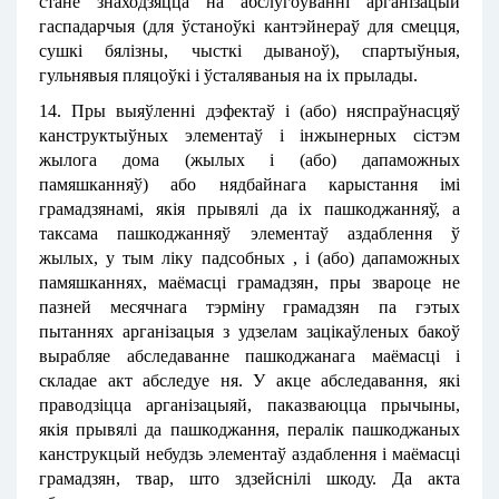
стане знаходзяцца на абслугоўванні арганізацый
гаспадарчыя (для ўстаноўкі кантэйнераў для смецця,
сушкі бялізны, чысткі дываноў), спартыўныя,
гульнявыя пляцоўкі і ўсталяваныя на іх прылады.
14. Пры выяўленні дэфектаў і (або) няспраўнасцяў
канструктыўных элементаў і інжынерных сістэм
жылога дома (жылых і (або) дапаможных
памяшканняў) або нядбайнага карыстання імі
грамадзянамі, якія прывялі да іх пашкоджанняў, а
таксама пашкоджанняў элементаў аздаблення ў
жылых, у тым ліку падсобных , і (або) дапаможных
памяшканнях, маёмасці грамадзян, пры звароце не
пазней месячнага тэрміну грамадзян па гэтых
пытаннях арганізацыя з удзелам зацікаўленых бакоў
вырабляе абследаванне пашкоджанага маёмасці і
складае акт абследуе ня. У акце абследавання, які
праводзіцца арганізацыяй, паказваюцца прычыны,
якія прывялі да пашкоджання, пералік пашкоджаных
канструкцый небудзь элементаў аздаблення і маёмасці
грамадзян, твар, што здзейснілі шкоду. Да акта