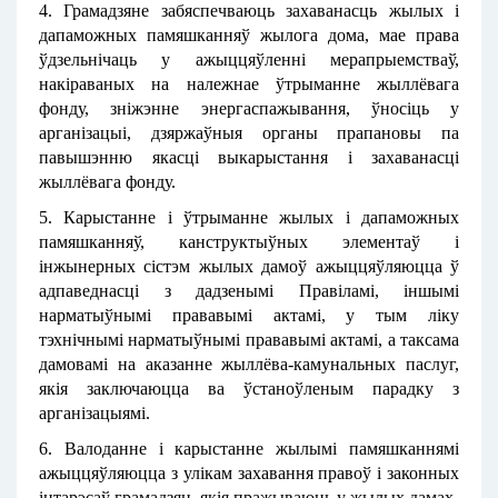
4. Грамадзяне забяспечваюць захаванасць жылых і
дапаможных памяшканняў жылога дома, мае права
ўдзельнічаць у ажыццяўленні мерапрыемстваў,
накіраваных на належнае ўтрыманне жыллёвага
фонду, зніжэнне энергаспажывання, ўносіць у
арганізацыі, дзяржаўныя органы прапановы па
павышэнню якасці выкарыстання і захаванасці
жыллёвага фонду.
5. Карыстанне і ўтрыманне жылых і дапаможных
памяшканняў, канструктыўных элементаў і
інжынерных сістэм жылых дамоў ажыццяўляюцца ў
адпаведнасці з дадзенымі Правіламі, іншымі
нарматыўнымі прававымі актамі, у тым ліку
тэхнічнымі нарматыўнымі прававымі актамі, а таксама
дамовамі на аказанне жыллёва-камунальных паслуг,
якія заключаюцца ва ўстаноўленым парадку з
арганізацыямі.
6. Валоданне і карыстанне жылымі памяшканнямі
ажыццяўляюцца з улікам захавання правоў і законных
інтарэсаў грамадзян, якія пражываюць у жылых дамах.