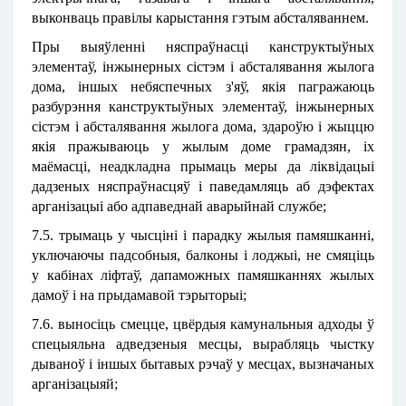
выконваць правілы карыстання гэтым абсталяваннем.
Пры выяўленні няспраўнасці канструктыўных
элементаў, інжынерных сістэм і абсталявання жылога
дома, іншых небяспечных з'яў, якія пагражаюць
разбурэння канструктыўных элементаў, інжынерных
сістэм і абсталявання жылога дома, здароўю і жыццю
якія пражываюць у жылым доме грамадзян, іх
маёмасці, неадкладна прымаць меры да ліквідацыі
дадзеных няспраўнасцяў і паведамляць аб дэфектах
арганізацыі або адпаведнай аварыйнай службе;
7.5. трымаць у чысціні і парадку жылыя памяшканні,
уключаючы падсобныя, балконы і лоджыі, не смяціць
у кабінах ліфтаў, дапаможных памяшканнях жылых
дамоў і на прыдамавой тэрыторыі;
7.6. выносіць смецце, цвёрдыя камунальныя адходы ў
спецыяльна адведзеныя месцы, вырабляць чыстку
дываноў і іншых бытавых рэчаў у месцах, вызначаных
арганізацыяй;