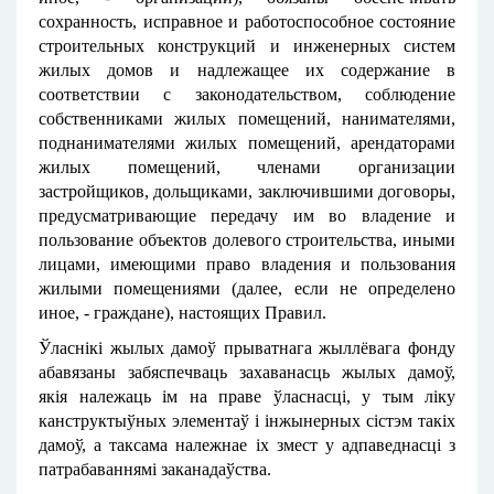
сохранность, исправное и работоспособное состояние
строительных конструкций и инженерных систем
жилых домов и надлежащее их содержание в
соответствии с законодательством, соблюдение
собственниками жилых помещений, нанимателями,
поднанимателями жилых помещений, арендаторами
жилых помещений, членами организации
застройщиков, дольщиками, заключившими договоры,
предусматривающие передачу им во владение и
пользование объектов долевого строительства, иными
лицами, имеющими право владения и пользования
жилыми помещениями (далее, если не определено
иное, - граждане), настоящих Правил.
Ўласнікі жылых дамоў прыватнага жыллёвага фонду
абавязаны забяспечваць захаванасць жылых дамоў,
якія належаць ім на праве ўласнасці, у тым ліку
канструктыўных элементаў і інжынерных сістэм такіх
дамоў, а таксама належнае іх змест у адпаведнасці з
патрабаваннямі заканадаўства.