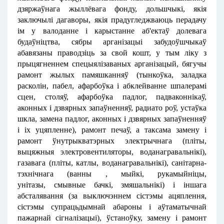
дзяржаўнага жыллёвага фонду, дольшчыкі, якія
заключылі дагаворы, якія прадугледжваюць перадачу
ім у валоданне i карыстанне аб'ектаў долевага
будаўніцтва, сябры арганізацыі забудоўшчыкаў
абавязаны праводзіць за свой кошт, у тым ліку з
прыцягненнем спецыялізаваных арганізацый, бягучы
рамонт жылых памяшканняў (тынкоўка, заладка
расколін, пабел, афарбоўка і абклейванне шпалерамі
сцен, столяў, афарбоўка падлог, падваконнікаў,
аконных і дзвярных запаўненняў, радиато роў, устаўка
шкла, замена падлог, аконных і дзвярных запаўненняў
і іх уцяпленне), рамонт печаў, а таксама замену і
рамонт ўнутрыкватэрных электрычнага (пліты,
выцяжныя электровентиляторы, воданагравальнікі),
газавага (пліты, катлы, воданагравальнікі), санітарна-
тэхнічнага (ванны , мыйкі, рукамыйніцы,
унітазы, смывные бачкі, змяшальнікі) і іншага
абсталявання (за выключэннем сістэмы ацяплення,
сістэмы супрацьдымнай абароны і аўтаматычнай
пажарнай сігналізацыі), ўстаноўку, замену і рамонт