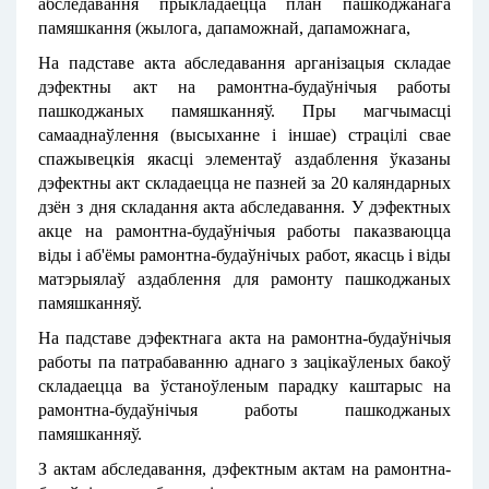
абследавання прыкладаецца план пашкоджанага
памяшкання (жылога, дапаможнай, дапаможнага,
На падставе акта абследавання арганізацыя складае
дэфектны акт на рамонтна-будаўнічыя работы
пашкоджаных памяшканняў. Пры магчымасці
самааднаўлення (высыханне і іншае) страцілі свае
спажывецкія якасці элементаў аздаблення ўказаны
дэфектны акт складаецца не пазней за 20 каляндарных
дзён з дня складання акта абследавання. У дэфектных
акце на рамонтна-будаўнічыя работы паказваюцца
віды і аб'ёмы рамонтна-будаўнічых работ, якасць і віды
матэрыялаў аздаблення для рамонту пашкоджаных
памяшканняў.
На падставе дэфектнага акта на рамонтна-будаўнічыя
работы па патрабаванню аднаго з зацікаўленых бакоў
складаецца ва ўстаноўленым парадку каштарыс на
рамонтна-будаўнічыя работы пашкоджаных
памяшканняў.
З актам абследавання, дэфектным актам на рамонтна-