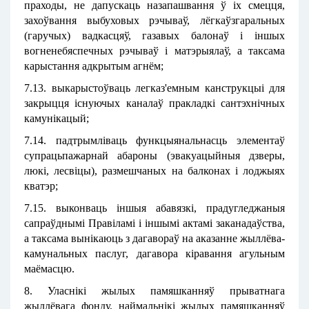
праходы, не дапускаць назапашвання ў іх смецця,
захоўвання выбуховых рэчываў, лёгкаўзгаральных
(гаручых) вадкасцяў, газавых балонаў і іншых
вогненебяспечных рэчываў і матэрыялаў, а таксама
карыстання адкрытым агнём;
7.13. выкарыстоўваць легказ'емным канструкцыі для
закрыцця існуючых каналаў пракладкі сантэхнічных
камунікацый;
7.14. падтрымліваць функцыянальнасць элементаў
супрацьпажарнай абароны (эвакуацыйныя дзверы,
люкі, лесвіцы), размешчаных на балконах і лоджыях
кватэр;
7.15. выконваць іншыя абавязкі, прадугледжаныя
сапраўднымі Правіламі і іншымі актамі заканадаўства,
а таксама вынікаюць з дагавораў на аказанне жыллёва-
камунальных паслуг, дагавора кіравання агульным
маёмасцю.
8. Уласнікі жылых памяшканняў прыватнага
жыллёвага фонду, наймальнікі жылых памяшканняў