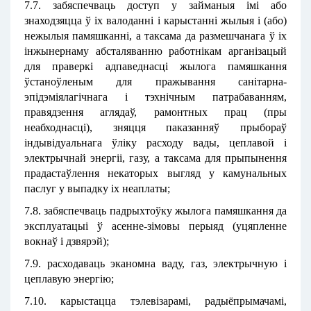
7.7. забяспечваць доступ у займаныя імі або
знаходзяцца ў іх валоданні і карыстанні жылыя і (або)
нежылыя памяшканні, а таксама да размешчанага ў іх
інжынернаму абсталяванню работнікам арганізацый
для праверкі адпаведнасці жылога памяшкання
ўстаноўленым для пражывання санітарна-
эпідэміялагічнага і тэхнічным патрабаванням,
правядзення аглядаў, рамонтных прац (пры
неабходнасці), зняцця паказанняў прыбораў
індывідуальнага ўліку расходу вады, цеплавой і
электрычнай энергіі, газу, а таксама для прыпынення
прадастаўлення некаторых выгляд у камунальных
паслуг у выпадку іх неаплаты;
7.8. забяспечваць падрыхтоўку жылога памяшкання да
эксплуатацыі ў асенне-зімовы перыяд (уцяпленне
вокнаў і дзвярэй);
7.9. расходаваць эканомна ваду, газ, электрычную і
цеплавую энергію;
7.10. карыстацца тэлевізарамі, радыёпрымачамі,