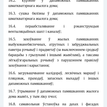
16.2. курэнне ў дапаможных памяшканнях
шматкватэрнага жылога дома;
16.3. сушка бялізны ў дапаможных памяшканнях
шматкватэрнага жылога дома;
16.4. пераабсталяванне і рэканструкцыя
вентыляцыйных шахт і каналаў;
16.5. захоўванне ў жылых памяшканнях
выбухованебяспечных, атрутных і забруджвальных
паветра рэчываў і прадметаў (за выключэннем сродкаў
барацьбы з грызунамі і іншымі жывёламі), а таксама
лёгкаўзгаральных рэчываў з парушэннем правілаў
захоўвання і карыстання;
16.6. загрувашчванне калідораў, лесвічных маршаў і
пляцовак, праходаў, запасных выхадаў і іншых
дапаможных памяшканняў;
16.7. ўтрыманне ў дапаможных памяшканнях жылога
дома жывёл, у тым ліку пчол;
16.8. самавольная ўстаноўка на дахах і фасадах