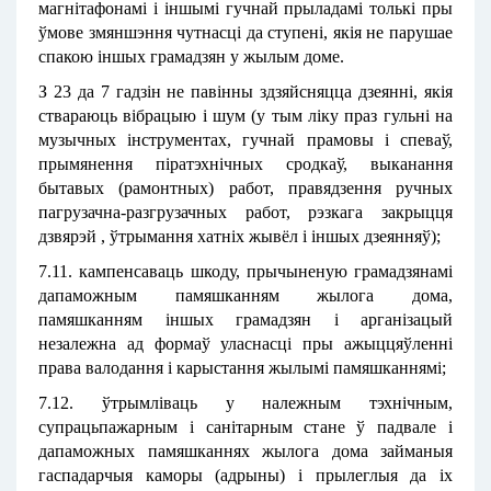
магнітафонамі і іншымі гучнай прыладамі толькі пры
ўмове змяншэння чутнасці да ступені, якія не парушае
спакою іншых грамадзян у жылым доме.
З 23 да 7 гадзін не павінны здзяйсняцца дзеянні, якія
ствараюць вібрацыю і шум (у тым ліку праз гульні на
музычных інструментах, гучнай прамовы і спеваў,
прымянення піратэхнічных сродкаў, выканання
бытавых (рамонтных) работ, правядзення ручных
пагрузачна-разгрузачных работ, рэзкага закрыцця
дзвярэй , ўтрымання хатніх жывёл і іншых дзеянняў);
7.11. кампенсаваць шкоду, прычыненую грамадзянамі
дапаможным памяшканням жылога дома,
памяшканням іншых грамадзян і арганізацый
незалежна ад формаў уласнасці пры ажыццяўленні
права валодання і карыстання жылымі памяшканнямі;
7.12. ўтрымліваць у належным тэхнічным,
супрацьпажарным і санітарным стане ў падвале і
дапаможных памяшканнях жылога дома займаныя
гаспадарчыя каморы (адрыны) і прылеглыя да іх