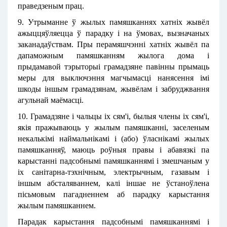
праведзеным прац.
9. Утрыманне ў жылых памяшканнях хатніх жывёл
ажыццяўляецца ў парадку і на ўмовах, вызначаных
заканадаўствам. Пры перамяшчэнні хатніх жывёл па
дапаможным памяшканням жылога дома і
прыдамавой тэрыторыі грамадзяне павінны прымаць
меры для выключэння магчымасці нанясення імі
шкоды іншым грамадзянам, жывёлам і забруджвання
агульнай маёмасці.
10. Грамадзяне і чальцы іх сям'і, былыя члены іх сям'і,
якія пражываюць у жылым памяшканні, заселеным
некалькімі наймальнікамі і (або) ўласнікамі жылых
памяшканняў, маюць роўныя правы і абавязкі па
карыстанні падсобнымі памяшканнямі і змешчаным у
іх санітарна-тэхнічным, электрычным, газавым і
іншым абсталяваннем, калі іншае не ўстаноўлена
пісьмовым пагадненнем аб парадку карыстання
жылым памяшканнем.
Парадак карыстання падсобнымі памяшканнямі і