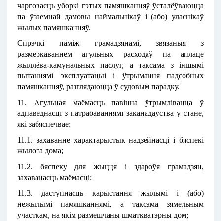
чарговасць уборкі гэтых памяшканняў ўсталёўваюцца
па ўзаемнай дамовы наймальнікаў і (або) уласнікаў
жылых памяшканняў.
Спрэчкі паміж грамадзянамі, звязаныя з
размеркаваннем агульных расходаў па аплаце
жыллёва-камунальных паслуг, а таксама з іншымі
пытаннямі эксплуатацыі і ўтрымання падсобных
памяшканняў, разглядаюцца ў судовым парадку.
11. Агульная маёмасць павінна ўтрымлівацца ў
адпаведнасці з патрабаваннямі заканадаўства ў стане,
які забяспечвае:
11.1. захаванне характарыстык надзейнасці і бяспекі
жылога дома;
11.2. бяспеку для жыцця і здароўя грамадзян,
захаванасць маёмасці;
11.3. даступнасць карыстання жылымі і (або)
нежылымі памяшканнямі, а таксама зямельным
участкам, на якім размешчаны шматкватэрны дом;