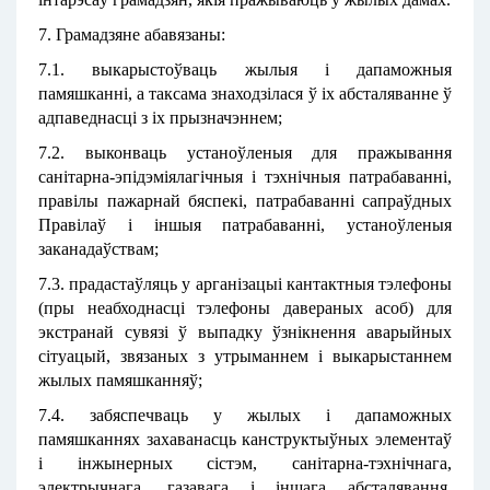
7. Грамадзяне абавязаны:
7.1. выкарыстоўваць жылыя і дапаможныя
памяшканні, а таксама знаходзілася ў іх абсталяванне ў
адпаведнасці з іх прызначэннем;
7.2. выконваць устаноўленыя для пражывання
санітарна-эпідэміялагічныя і тэхнічныя патрабаванні,
правілы пажарнай бяспекі, патрабаванні сапраўдных
Правілаў і іншыя патрабаванні, устаноўленыя
заканадаўствам;
7.3. прадастаўляць у арганізацыі кантактныя тэлефоны
(пры неабходнасці тэлефоны давераных асоб) для
экстранай сувязі ў выпадку ўзнікнення аварыйных
сітуацый, звязаных з утрыманнем i выкарыстаннем
жылых памяшканняў;
7.4. забяспечваць у жылых і дапаможных
памяшканнях захаванасць канструктыўных элементаў
і інжынерных сістэм, санітарна-тэхнічнага,
электрычнага, газавага і іншага абсталявання,