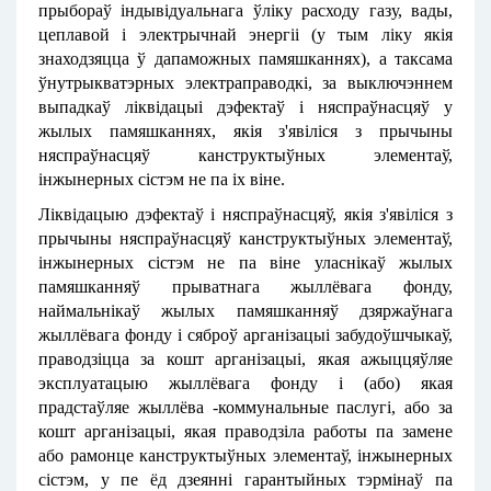
прыбораў індывідуальнага ўліку расходу газу, вады,
цеплавой і электрычнай энергіі (у тым ліку якія
знаходзяцца ў дапаможных памяшканнях), а таксама
ўнутрыкватэрных электраправодкі, за выключэннем
выпадкаў ліквідацыі дэфектаў і няспраўнасцяў у
жылых памяшканнях, якія з'явіліся з прычыны
няспраўнасцяў канструктыўных элементаў,
інжынерных сістэм не па іх віне.
Ліквідацыю дэфектаў і няспраўнасцяў, якія з'явіліся з
прычыны няспраўнасцяў канструктыўных элементаў,
інжынерных сістэм не па віне уласнікаў жылых
памяшканняў прыватнага жыллёвага фонду,
наймальнікаў жылых памяшканняў дзяржаўнага
жыллёвага фонду і сяброў арганізацыі забудоўшчыкаў,
праводзiцца за кошт арганізацыі, якая ажыццяўляе
эксплуатацыю жыллёвага фонду і (або) якая
прадстаўляе жыллёва -коммунальные паслугі, або за
кошт арганізацыі, якая праводзіла работы па замене
або рамонце канструктыўных элементаў, інжынерных
сістэм, у пе ёд дзеянні гарантыйных тэрмінаў па