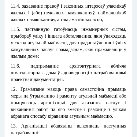
11.4. захаванне правоў і законных інтарэсаў уласнікаў
жылых і (або) нежылых памяшканняў, наймальнікаў
жылых памяшканняў, а таксама іншых асоб;
11.5. пастаянную гатоўнасць інжынерных сістэм,
прыбораў уліку і іншага абсталявання, якія ўваходзяць
у склад агульнай маёмасці, для прадастаўлення і ўліку
камунальных паслуг грамадзянам, якія пражываюць у
жылым доме;
11.6. падтрыманне архітэктурнага аблічча
шматкватэрнага дома ў адпаведнасці з патрабаваннямі
праектнай дакументацыі.
12. Грамадзяне маюць права самастойна прымаць
меры па ўтрыманню i рамонту агульнай маёмасці або
прыцягваць арганізацыі для аказання паслуг і
выканання работ па яго змесце і рамонце з улікам
абранага спосабу кіравання агульным маёмасцю.
13. Арганiзацыi абавязаны выконваць наступныя
патрабаванні: