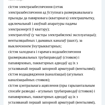
сістэм электразабеспячэння (сетак
электразабеспячэння ад ўступнага размеркавальнага
прылады да павярховага (кватэрнага) электрашчытку,
адключальнай і ахоўнай апаратуры падачы
электраэнергіі ў кватэру);
электраплітаў (у частцы электрабяспекі эксплуатацыі);
вентыляцыйных і дымавых каналаў (шахт), за
выключэннем ўнутрыкватэрных;
сістэм халоднага і гарачага водазабеспячэння
(размеркавальных трубаправодаў (стояков) і
папавярховых, пакватэрных адводаў ад іх з
усталяванай першай запорной арматурай (вентылямі);
сістэм водаадвядзення (каналізацыі) (агульных
каналізацыйных стояков);
сістэм цэнтральнага ацяплення (пры гарызантальным
спосабе разводкі - агульных трубаправодаў (стояков) і
папавярховых, пакватэрных адводаў ад іх з
усталяванай першай запорной арматурай (вентылямі),