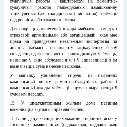
будаўнічыя работы і каштарысам на рамонтна-
будаўнічыя работы пашкоджаных памяшканняў
зацікаўленыя бакі (пацярпелая і вінаватая) знаёмяць
пад роспіс альбо заказным лістом.
Для пакрыцця нанесенай шкоды маёмасці грамадзян
страхавой арганізацыяй або арганізацыяй, якая мае
права на правядзенне незалежнай экспертызы па
ацэнцы маёмасці, па звароту зацікаўленых бакоў
складаецца дэфектны акт на пашкоджаную маёмасць,
названае ў акце абследавання, і ў адпаведнасці з ім
вызначаецца сума нанесенай шкоды.
У выпадку ўзнікнення спрэчкі па пытаннях
кампенсацыі кошту рамонтна-будаўнічых работ і
кампенсацыі шкоды маёмасці спрэчка вырашаецца ў
судовым парадку.
15. У шматкватэрным жылым доме павінны
выконвацца агульныя правілы бяспекі:
15.1. не дапускаецца знаходжанне старонніх асоб у
тэхнічных памяшканнях (падвальныя, паддашкавыя,