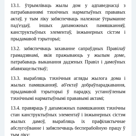
13.1. ўтрымліваць жылы дом у адпаведнасці з
патрабаваннямі тэхнічных нарматыўных прававых
актаў, у тым ліку забяспечваць належнае ўтрыманне
пад'ездаў, іншых дапаможных памяшканняў,
канструктыўных элементаў, інжынерных сістэм і
прыдамавой тэрыторыі;
13.2. забяспечваць захаванне сапраўдных Правілаў
грамадзянамі, якія пражываюць у жылым доме,
патрабаваць выканання дадзеных Правіл і дамоўных
абавязацельстваў;
13.3. вырабляць тэхнічныя агляды жылога дома і
жылых памяшканняў, аб'ектаў добраўпарадкавання,
прыдамавой тэрыторыі ў парадку, устаноўленым
тэхнічнымі нарматыўнымі прававымі актамі;
13.4. правяраць ў дапаможных памяшканнях тэхнічны
стан канструктыўных элементаў і інжынерных сістэм
жылых дамоў, вырабляць іх прафілактычнае
абслугоўванне і забяспечваць бесперабойную працу ў
тым ліку: