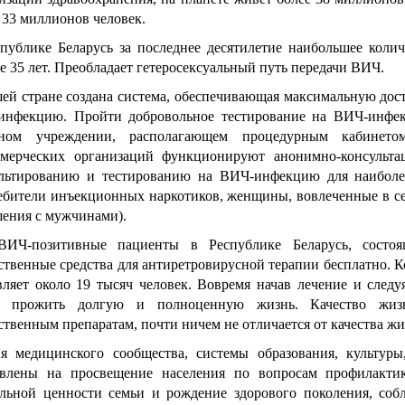
 33 миллионов человек.
публике Беларусь за последнее десятилетие наибольшее колич
е 35 лет. Преобладает гетеросексуальный путь передачи ВИЧ.
ей стране создана система, обеспечивающая максимальную дос
инфекцию. Пройти добровольное тестирование на ВИЧ-инфе
бном учреждении, располагающем процедурным кабинет
ммерческих организаций функционируют анонимно-консульт
ультированию и тестированию на ВИЧ-инфекцию для наибол
ебители инъекционных наркотиков, женщины, вовлеченные в се
ения с мужчинами).
ВИЧ-позитивные пациенты в Республике Беларусь, состо
ственные средства для антиретровирусной терапии бесплатно. 
вляет около 19 тысяч человек. Вовремя начав лечение и след
т прожить долгую и полноценную жизнь. Качество жиз
ственным препаратам, почти ничем не отличается от качества ж
я медицинского сообщества, системы образования, культур
авлены на просвещение населения по вопросам профилакти
льной ценности семьи и рождение здорового поколения, соб