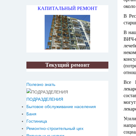
около
КАПИТАЛЬНЫЙ РЕМОНТ
В Рес
старш
В наш
ВИЧ-
лече
неко
конс
Текущий ремонт
(потр
отнош
Все 
Полезно знать
лекар
соста
ПОДРАЗДЕЛЕНИЯ
могу
Бытовое обслуживание населения
лекар
Баня
Усили
Гостиница
напр
Ремонтно-строительный цех
социа
Ритуальные услуги