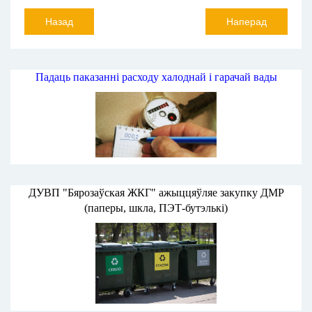
Назад
Наперад
Падаць паказанні расходу халоднай і гарачай вады
ДУВП "Бярозаўская ЖКГ" ажыццяўляе закупку ДМР
(паперы, шкла, ПЭТ-бутэлькі)