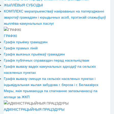
ЖЫЛЛЁВЫЯ СУБСІДЫІ
КОМПЛЕКС мерапрыемстваў накіраваных на папярэджанні
зваротаў грамадзян і юрыдычных асоб, прэтэнзій спажыўцоў
жыллёва-камунальных паслуг
ГРАФІКІ
Графік прыёму грамадзян
Графік прамых ліній
Графік выязных прыёмаў грамадзян
Графік публічных справаздач перад насельніцтвам
Графік вывазу вадкіх камунальных адходаў па сельскіх
населеных пунктах
Графік вывазу смецця па сельскіх населеных пунктах і
індывідуальная жылая забудова г. бяроза і г. Белаазёрск
Меры, якія прымаюцца па спагнанню запазычанасці па
аплаце за ЖКП
АДМІНІСТРАЦЫЙНЫЯ ПРАЦЭДУРЫ