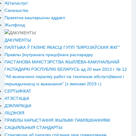
Аўтапаслугі
Саначыстка
Праектна-каштарысны аддзел
Жылфонд
ДАКУМЕНТЫ
ПАЛІТЫКА Ў ГАЛІНЕ ЯКАСЦІ ГУПП "БЯРОЗАЎСКАЯ ЖКГ"
Правілы ўнутранага працоўнага распарадку
ПАСТАНОВА МІНІСТЭРСТВА ЖЫЛЛЁВА-КАМУНАЛЬНАЙ
ГАСПАДАРКІ РЭСПУБЛІКІ БЕЛАРУСЬ ад 20 мая 2013 г. № 12
"Аб вызначэнні пераліку работ па тэхнічным абслугоўванні і
перыядычнасці іх выканання" (з зменамі 2019 г.)
СЕРТЫФІКАТ
АТЭСТАЦЫІ
ДЭКЛАРАЦЫІ
ЛІЦЭНЗІЯ
ПРАВІЛЫ КАРЫСТАННЯ ЖЫЛЫМІ ПАМЯШКАННЯМІ
САЦЫЯЛЬНЫЯ СТАНДАРТЫ
Становiшча аб парадку спісання пені грамадзянам