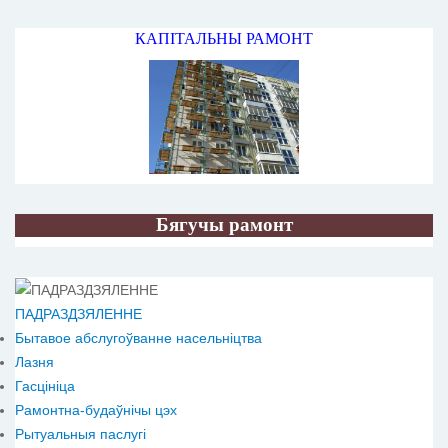
КАПІТАЛЬНЫ РАМОНТ
Бягучы рамонт
ПАДРАЗДЗЯЛЕННЕ
Бытавое абслугоўванне насельніцтва
Лазня
Гасцініца
Рамонтна-будаўнічы цэх
Рытуальныя паслугі