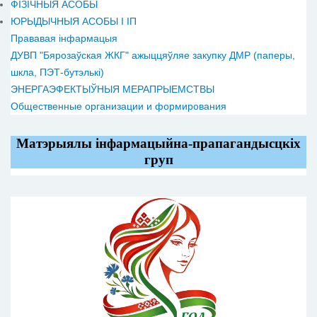
ФІЗІЧНЫЯ АСОБЫ
ЮРЫДЫЧНЫЯ АСОБЫ І ІП
Прававая інфармацыя
ДУВП "Бярозаўская ЖКГ" ажыццяўляе закупку ДМР (паперы,
шкла, ПЭТ-бутэлькі)
ЭНЕРГАЭФЕКТЫЎНЫЯ МЕРАПРЫЕМСТВЫ
Общественные организации и формирования
Матэрыялы інфармацыйна-прапагандысцкіх
груп