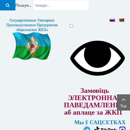
Пошук...
Замовіць
ЭЛЕКТРОННАЕ
ПАВЕДАМЛЕННЕ
Top
аб аплаце за ЖКП
Мы ў САЦСЕТКАХ