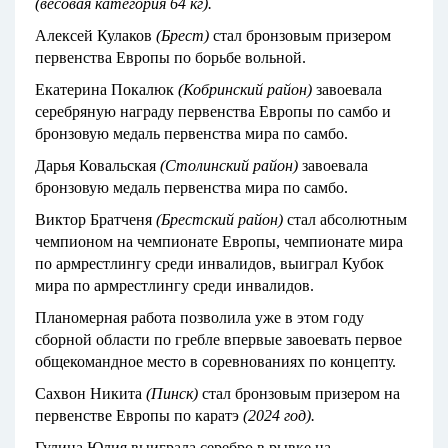
(весовая категория 64 кг).
Алексей Кулаков
(Брест)
стал бронзовым призером
первенства Европы по борьбе вольной.
Екатерина Покалюк
(Кобринский район)
завоевала
серебряную награду первенства Европы по самбо и
бронзовую медаль первенства мира по самбо.
Дарья Ковальская
(Столинский район)
завоевала
бронзовую медаль первенства мира по самбо.
Виктор Братченя
(Брестский район)
стал абсолютным
чемпионом на чемпионате Европы, чемпионате мира
по армрестлингу среди инвалидов, выиграл Кубок
мира по армрестлингу среди инвалидов.
Планомерная работа позволила уже в этом году
сборной области по гребле впервые завоевать первое
общекомандное место в соревнованиях по концепту.
Сахвон Никита
(Пинск)
стал бронзовым призером на
первенстве Европы по каратэ
(2024 год).
Гулина Юлия выиграла серебро в рывке на