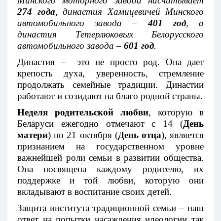
Минского моторного завода насчитывает
274 года
, династия Хамицевичей Минского
автомобильного завода –
401 год
, а
династия Тетерлюковых Белорусского
автомобильного завода –
601 год
.
Династия – это не просто род. Она дает
крепость духа, уверенность, стремление
продолжать семейные традиции. Династии
работают и созидают на благо родной страны.
Неделя родительской любви
, которую в
Беларуси ежегодно отмечают с 14 (
День
матери
) по 21 октября (
День отца
), является
признанием на государственном уровне
важнейшей роли семьи в развитии общества.
Она посвящена каждому родителю, их
поддержке и той любви, которую они
вкладывают в воспитание своих детей.
Защита института традиционной семьи – наш
ответ на попытки насаждения идеологии так