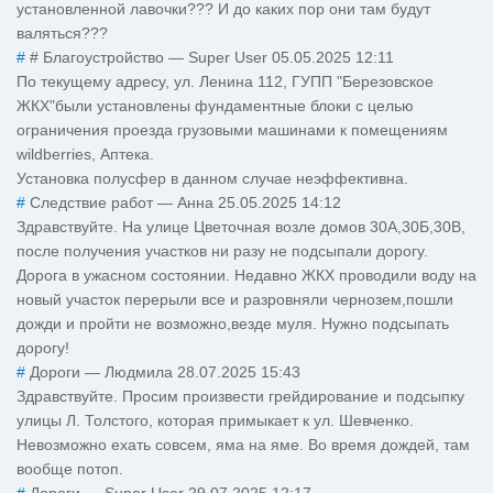
установленной лавочки??? И до каких пор они там будут
валяться???
#
# Благоустройство
—
Super User
05.05.2025 12:11
По текущему адресу, ул. Ленина 112, ГУПП "Березовское
ЖКХ"были установлены фундаментные блоки с целью
ограничения проезда грузовыми машинами к помещениям
wildberries, Аптека.
Установка полусфер в данном случае неэффективна.
#
Следствие работ
—
Анна
25.05.2025 14:12
Здравствуйте. На улице Цветочная возле домов 30А,30Б,30В,
после получения участков ни разу не подсыпали дорогу.
Дорога в ужасном состоянии. Недавно ЖКХ проводили воду на
новый участок перерыли все и разровняли чернозем,пошли
дожди и пройти не возможно,везде муля. Нужно подсыпать
дорогу!
#
Дороги
—
Людмила
28.07.2025 15:43
Здравствуйте. Просим произвести грейдирование и подсыпку
улицы Л. Толстого, которая примыкает к ул. Шевченко.
Невозможно ехать совсем, яма на яме. Во время дождей, там
вообще потоп.