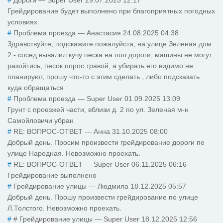
#
Дороги
—
Super User
29.07.2025 12:17
Грейдирование будет выполнено при благоприятных погодных
условиях
#
Проблема проезда
—
Анастасия
24.08.2025 04:38
Здравствуйте, подскажите пожалуйста, на улице Зеленая дом
2 - сосед вывалил кучу песка на пол дороги, машины не могут
разойтись, песок порос травой, а убирать его видимо не
планируют, прошу что-то с этим сделать , либо подсказать
куда обращаться
#
Проблема проезда
—
Super User
01.09.2025 13:09
Грунт с проезжей части, вблизи д. 2 по ул. Зеленая м-н
Самойловичи убран
#
RE: ВОПРОС-ОТВЕТ
—
Анна
31.10.2025 08:00
Добрый день. Просим произвести грейдирование дороги по
улице Народная. Невозможно проехать.
#
RE: ВОПРОС-ОТВЕТ
—
Super User
06.11.2025 06:16
Грейдирование выполнено
#
Грейдирование улицы
—
Людмила
18.12.2025 05:57
Добрый день. Прошу произвести грейдирование по улице
Л.Толстого. Невозможно проехать.
#
# Грейдирование улицы
—
Super User
18.12.2025 12:56