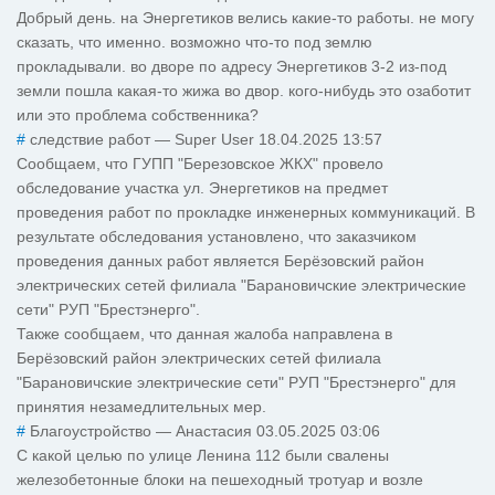
Добрый день. на Энергетиков велись какие-то работы. не могу
сказать, что именно. возможно что-то под землю
прокладывали. во дворе по адресу Энергетиков 3-2 из-под
земли пошла какая-то жижа во двор. кого-нибудь это озаботит
или это проблема собственника?
#
следствие работ
—
Super User
18.04.2025 13:57
Сообщаем, что ГУПП "Березовское ЖКХ" провело
обследование участка ул. Энергетиков на предмет
проведения работ по прокладке инженерных коммуникаций. В
результате обследования установлено, что заказчиком
проведения данных работ является Берёзовский район
электрических сетей филиала "Барановичские электрические
сети" РУП "Брестэнерго".
Также сообщаем, что данная жалоба направлена в
Берёзовский район электрических сетей филиала
"Барановичские электрические сети" РУП "Брестэнерго" для
принятия незамедлительных мер.
#
Благоустройство
—
Анастасия
03.05.2025 03:06
С какой целью по улице Ленина 112 были свалены
железобетонные блоки на пешеходный тротуар и возле