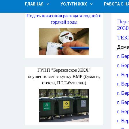
ГЛАВНАЯ
УСЛУГИ ЖКХ
РАБОТА С 
Подать показания расхода холодной и
Перс
горячей воды
2030
ТЕК
Дома
г. Бе
г. Бе
ГУПП "Березовское ЖКХ"
г. Бе
осуществляет закупку ВМР (бумаги,
стекла, ПЭТ-бутылки)
г. Б
г. Бе
г. Бе
г. Бе
г. Бе