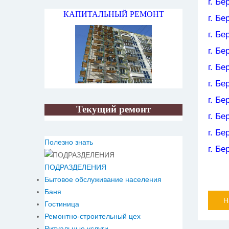
г. Бе
КАПИТАЛЬНЫЙ РЕМОНТ
г. Бе
г. Б
г. Б
г. Бе
г. Бе
г. Бе
Текущий ремонт
г. Бе
г. Бе
Полезно знать
г. Бе
ПОДРАЗДЕЛЕНИЯ
Бытовое обслуживание населения
Баня
Н
Гостиница
Ремонтно-строительный цех
Ритуальные услуги