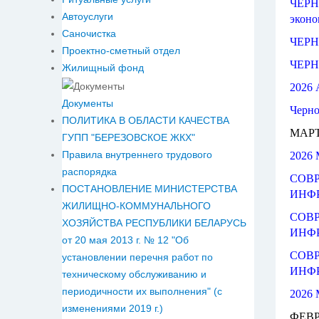
ЧЕРН
Автоуслуги
эконо
Саночистка
ЧЕРН
Проектно-сметный отдел
ЧЕРН
Жилищный фонд
2026 
Документы
Черно
ПОЛИТИКА В ОБЛАСТИ КАЧЕСТВА
МАРТ
ГУПП "БЕРЕЗОВСКОЕ ЖКХ"
Правила внутреннего трудового
2026 
распорядка
СОВ
ПОСТАНОВЛЕНИЕ МИНИСТЕРСТВА
ИНФР
ЖИЛИЩНО-КОММУНАЛЬНОГО
СОВ
ХОЗЯЙСТВА РЕСПУБЛИКИ БЕЛАРУСЬ
ИНФР
от 20 мая 2013 г. № 12 "Об
СОВ
установлении перечня работ по
ИНФРА
техническому обслуживанию и
периодичности их выполнения" (с
2026 
изменениями 2019 г.)
ФЕВР